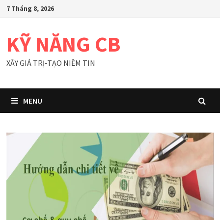
Skip
7 Tháng 8, 2026
to
content
KỸ NĂNG CB
XÂY GIÁ TRỊ-TẠO NIỀM TIN
MENU