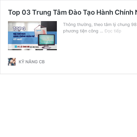
Top 03 Trung Tâm Đào Tạo Hành Chính 
Thông thường, theo tâm lý chung 98
Top
phương tiện công …
Đọc tiếp
03
Trung
Tâm
Đào
KỸ NĂNG CB
Tạo
Hành
Chính
Nhân
Sự
Tốt
Nhất
Hiện
Nay