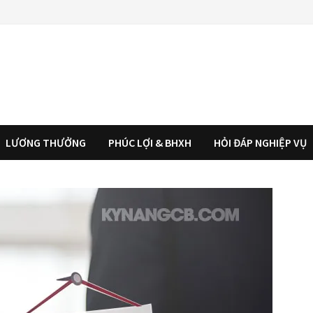
LƯƠNG THƯỞNG
PHÚC LỢI & BHXH
HỎI ĐÁP NGHIỆP VỤ