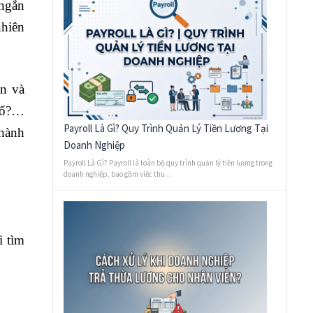
 ngắn
nhiên
ín và
 bổ?…
Payroll Là Gì? Quy Trình Quản Lý Tiền Lương Tại
 hành
Doanh Nghiệp
Payroll Là Gì? Payroll là toàn bộ quy trình quản lý tiền lương trong
doanh nghiệp, bao gồm việc thu...
i tìm