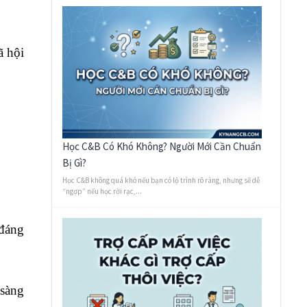
ã hội
Học C&B Có Khó Không? Người Mới Cần Chuẩn
Bị Gì?
Học C&B không quá khó nếu bạn có lộ trình rõ ràng, nhưng sẽ dễ
“ngợp” nếu học rời rạc,...
 đáng
 sàng