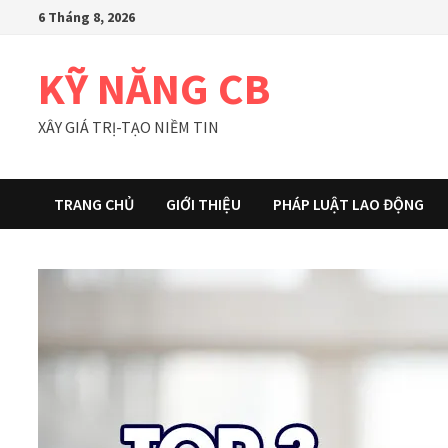
Skip
6 Tháng 8, 2026
to
content
KỸ NĂNG CB
XÂY GIÁ TRỊ-TẠO NIỀM TIN
TRANG CHỦ
GIỚI THIỆU
PHÁP LUẬT LAO ĐỘNG