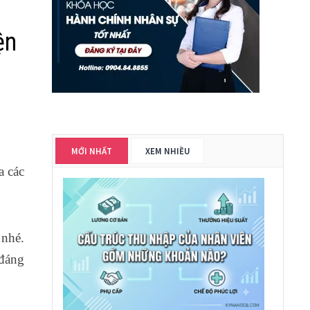
ện
MỚI NHẤT
XEM NHIỀU
a các
 nhé.
 đáng