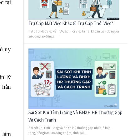
c tại
Trợ Cấp Mất Việc Khác Gì Trợ Cấp Thôi Việc?
Trợ Cấp Mất Việc và Trợ Cấp Thôi Việc là hai khoản tiền do người
sử dụng lao động chi...
hì uy
ản lý
ý hẳn
Sai Sót Khi Tính Lương Và BHXH HR Thường Gặp
Và Cách Tránh
Sai sót khi tính lương và BHXH HR thường gặp nhất là báo
g làm
tăng/báo giảm lao động chậm, tính sai...