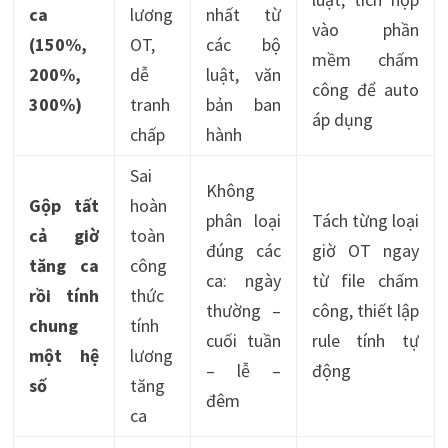
ca
lương
nhất từ
vào phần
(150%,
OT,
các bộ
mềm chấm
200%,
dễ
luật, văn
công để auto
300%)
tranh
bản ban
áp dụng
chấp
hành
Sai
Không
Gộp tất
hoàn
phân loại
Tách từng loại
cả giờ
toàn
đúng các
giờ OT ngay
tăng ca
công
ca: ngày
từ file chấm
rồi tính
thức
thường –
công, thiết lập
chung
tính
cuối tuần
rule tính tự
một hệ
lương
– lễ –
động
số
tăng
đêm
ca