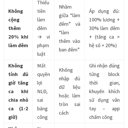
Thiếu
Nhầm
Không
tiền
Áp dụng đủ:
giữa “làm
cộng
làm
100% lương +
đêm” và
thêm
đêm
30% làm đêm
“làm
20% khi
→ vi
+ (tăng ca ×
thêm vào
làm đêm
phạm
hệ số × 20%)
ban đêm”
luật
Không
Mất
Ghi nhận đúng
Không
tính đủ
quyền
từng block
nhập đủ
giờ tăng
lợi
thời gian,
dữ liệu
ca khi
NLĐ,
khuyến khích
hoặc làm
chia nhỏ
sai
sử dụng vân
tròn sai
ca (1-2
bảng
tay – app
cách
giờ)
công
chấm công