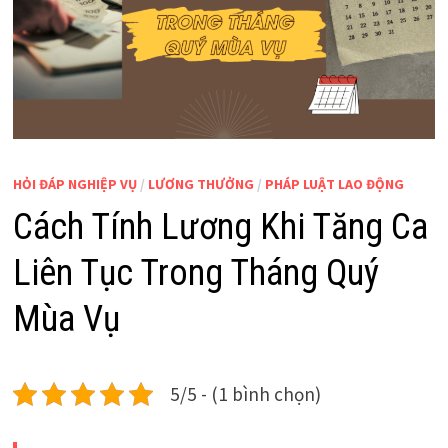
HỎI ĐÁP NGHIỆP VỤ
/
LƯƠNG THƯỞNG
/
PHÁP LUẬT LAO ĐỘNG
Cách Tính Lương Khi Tăng Ca
Liên Tục Trong Tháng Quý
Mùa Vụ
5/5 - (1 bình chọn)