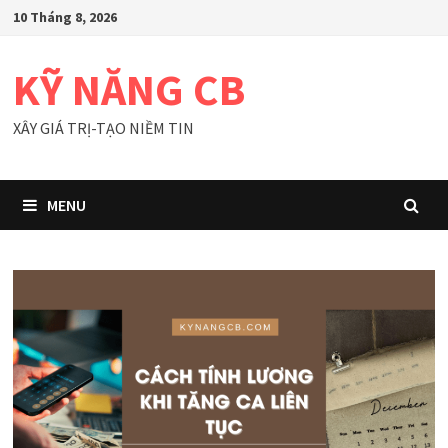
Skip
10 Tháng 8, 2026
to
content
KỸ NĂNG CB
XÂY GIÁ TRỊ-TẠO NIỀM TIN
MENU