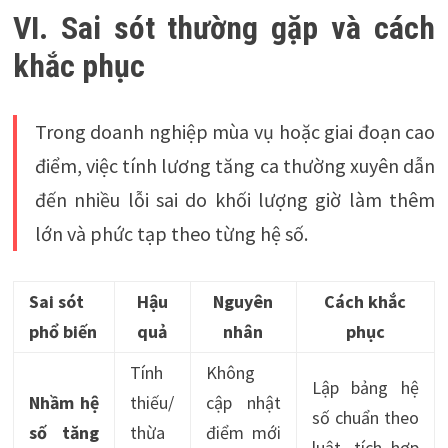
VI. Sai sót thường gặp và cách
khắc phục
Trong doanh nghiệp mùa vụ hoặc giai đoạn cao
điểm, việc tính lương tăng ca thường xuyên dẫn
đến nhiều lỗi sai do khối lượng giờ làm thêm
lớn và phức tạp theo từng hệ số.
Sai sót
Hậu
Nguyên
Cách khắc
phổ biến
quả
nhân
phục
Tính
Không
Lập bảng hệ
Nhầm hệ
thiếu/
cập nhật
số chuẩn theo
số tăng
thừa
điểm mới
luật, tích hợp