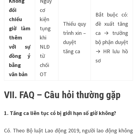
Không
Nguy
đối
cơ
Bắt buộc có:
chiếu
kiện
Thiếu quy
đề xuất tăng
giờ làm
tụng
trình xin –
ca → trưởng
thêm
khi
duyệt
bộ phận duyệt
với sự
NLĐ
tăng ca
→ HR lưu hồ
đồng ý
từ
sơ
bằng
chối
văn bản
OT
VII. FAQ – Câu hỏi thường gặp
1. Tăng ca liên tục có bị giới hạn số giờ không?
Có. Theo Bộ luật Lao động 2019, người lao động không