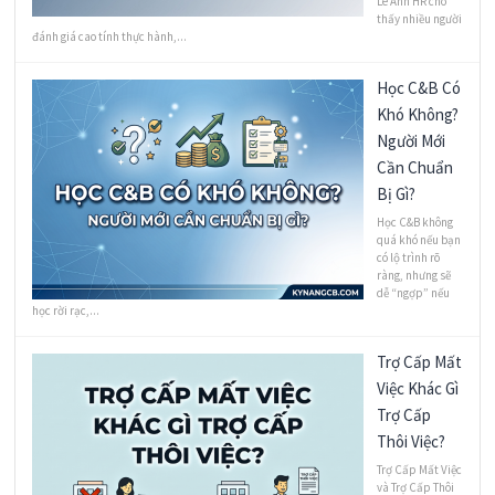
Lê Ánh HR cho
thấy nhiều người
đánh giá cao tính thực hành,...
Học C&B Có
Khó Không?
Người Mới
Cần Chuẩn
Bị Gì?
Học C&B không
quá khó nếu bạn
có lộ trình rõ
ràng, nhưng sẽ
dễ “ngợp” nếu
học rời rạc,...
Trợ Cấp Mất
Việc Khác Gì
Trợ Cấp
Thôi Việc?
Trợ Cấp Mất Việc
và Trợ Cấp Thôi