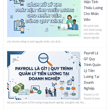
Hiện Tính
Thiếu Lương
Cho Nhân
Viên
Khi phát hiện
tính thiếu lương
cho nhân viên,
doanh nghiệp
cần nhanh chóng rà soát nguyên nhân, xác định...
Payroll Là
Gì? Quy
Trình Quản
Lý Tiền
Lương Tại
Doanh
Nghiệp
Payroll Là Gì?
Payroll là toàn
bộ quy trình quản lý tiền lương trong doanh nghiệp, bao gồm việc thu...