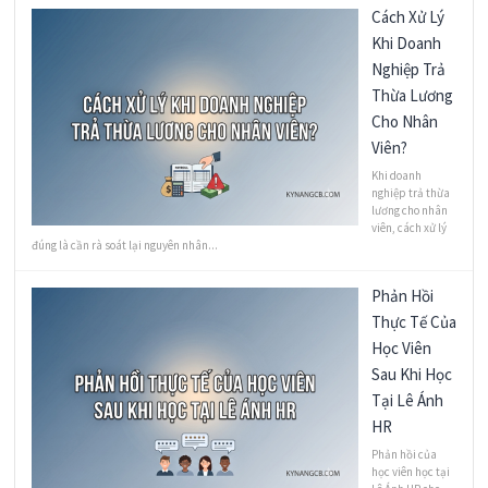
Cách Xử Lý
Khi Doanh
Nghiệp Trả
Thừa Lương
Cho Nhân
Viên?
Khi doanh
nghiệp trả thừa
lương cho nhân
viên, cách xử lý
đúng là cần rà soát lại nguyên nhân...
Phản Hồi
Thực Tế Của
Học Viên
Sau Khi Học
Tại Lê Ánh
HR
Phản hồi của
học viên học tại