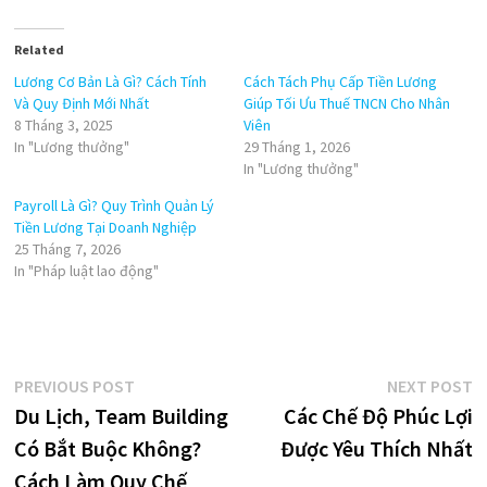
Related
Lương Cơ Bản Là Gì? Cách Tính
Cách Tách Phụ Cấp Tiền Lương
Và Quy Định Mới Nhất
Giúp Tối Ưu Thuế TNCN Cho Nhân
8 Tháng 3, 2025
Viên
In "Lương thưởng"
29 Tháng 1, 2026
In "Lương thưởng"
Payroll Là Gì? Quy Trình Quản Lý
Tiền Lương Tại Doanh Nghiệp
25 Tháng 7, 2026
In "Pháp luật lao động"
Điều
Previous
N
PREVIOUS POST
NEXT POST
post:
p
Du Lịch, Team Building
Các Chế Độ Phúc Lợi
hướng
Có Bắt Buộc Không?
Được Yêu Thích Nhất
bài
Cách Làm Quy Chế