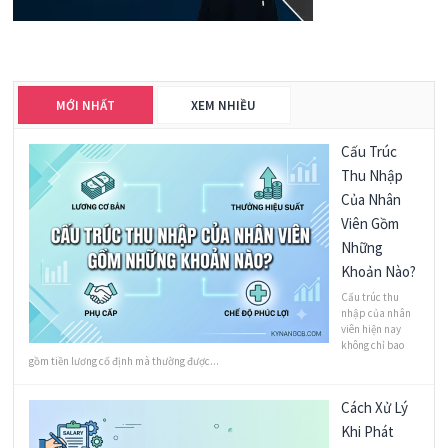
MỚI NHẤT
XEM NHIỀU
Cấu Trúc
Thu Nhập
Của Nhân
Viên Gồm
Những
Khoản Nào?
Cấu trúc thu
nhập của nhân
viên hiện nay
không chỉ bao
gồm tiền lương cố định mà thường được...
Cách Xử Lý
Khi Phát