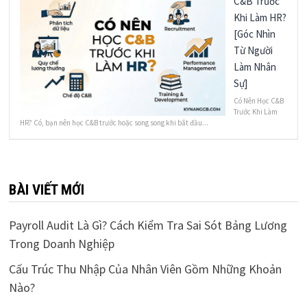
C&B Trước
Khi Làm HR?
[Góc Nhìn
Từ Người
Làm Nhân
Sự]
Có Nên Học C&B
Trước Khi Làm
HR? Có, bạn nên học C&B trước hoặc song song khi bắt đầu...
BÀI VIẾT MỚI
Payroll Audit Là Gì? Cách Kiểm Tra Sai Sót Bảng Lương
Trong Doanh Nghiệp
Cấu Trúc Thu Nhập Của Nhân Viên Gồm Những Khoản
Nào?