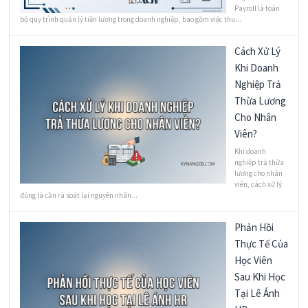
Payroll là toàn
bộ quy trình quản lý tiền lương trong doanh nghiệp, bao gồm việc thu...
Cách Xử Lý
Khi Doanh
Nghiệp Trả
Thừa Lương
Cho Nhân
Viên?
Khi doanh
nghiệp trả thừa
lương cho nhân
viên, cách xử lý
đúng là cần rà soát lại nguyên nhân...
Phản Hồi
Thực Tế Của
Học Viên
Sau Khi Học
Tại Lê Ánh