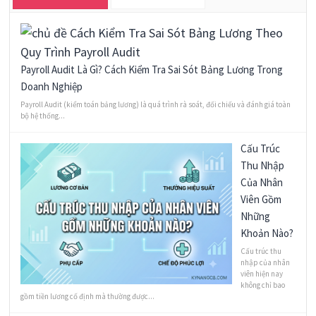
Payroll Audit Là Gì? Cách Kiểm Tra Sai Sót Bảng Lương Trong
Doanh Nghiệp
Payroll Audit (kiểm toán bảng lương) là quá trình rà soát, đối chiếu và đánh giá toàn
bộ hệ thống...
Cấu Trúc
Thu Nhập
Của Nhân
Viên Gồm
Những
Khoản Nào?
Cấu trúc thu
nhập của nhân
viên hiện nay
không chỉ bao
gồm tiền lương cố định mà thường được...