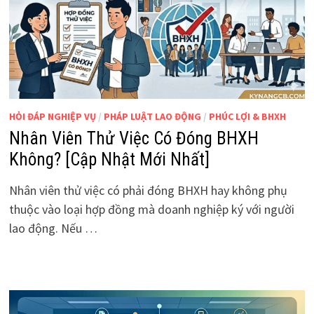
HỎI ĐÁP NGHIỆP VỤ
/
PHÁP LUẬT LAO ĐỘNG
/
PHÚC LỢI & BHXH
Nhân Viên Thử Việc Có Đóng BHXH
Không? [Cập Nhật Mới Nhất]
Nhân viên thử việc có phải đóng BHXH hay không phụ
thuộc vào loại hợp đồng mà doanh nghiệp ký với người
lao động. Nếu …