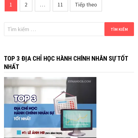
Phân
1
2
…
11
Tiếp theo
trang
bài
Tìm
kiếm
viết
cho:
TOP 3 ĐỊA CHỈ HỌC HÀNH CHÍNH NHÂN SỰ TỐT
NHẤT