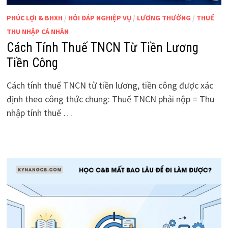
PHÚC LỢI & BHXH
/
HỎI ĐÁP NGHIỆP VỤ
/
LƯƠNG THƯỞNG
/
THUẾ
THU NHẬP CÁ NHÂN
Cách Tính Thuế TNCN Từ Tiền Lương
Tiền Công
Cách tính thuế TNCN từ tiền lương, tiền công được xác
định theo công thức chung: Thuế TNCN phải nộp = Thu
nhập tính thuế …