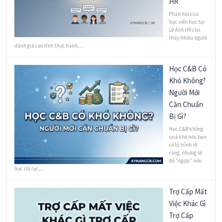
HR
Phản hồi của
học viên học tại
Lê Ánh HR cho
thấy nhiều người
đánh giá cao tính thực hành,...
Học C&B Có
Khó Không?
Người Mới
Cần Chuẩn
Bị Gì?
Học C&B không
quá khó nếu bạn
có lộ trình rõ
ràng, nhưng sẽ
dễ “ngợp” nếu
học rời rạc,...
Trợ Cấp Mất
Việc Khác Gì
Trợ Cấp