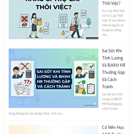
Thôi Việc?
Trợ Cấp Mất Việc
và Trợ Cấp Thôi
Việc là hai khoản
tiền do người sử
dụng lao động
chi...
Sai Sót Khi
Tính Lương
Và BHXH HR
Thường Gặp
Và Cách
Tránh
Sai sót khi tính
lương và BHXH
HR thường gặp
nhất là báo
tăng/báo giảm lao động chậm, tính sai...
Có Nên Học