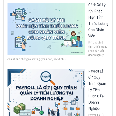
Cách Xử Lý
Khi Phát
Hiện Tính
Thiếu Lương
Cho Nhân
Viên
Khi phát hiện
tính thiếu lương
cho nhân viên,
doanh nghiệp
cần nhanh chóng rà soát nguyên nhân, xác định...
Payroll Là
Gì? Quy
Trình Quản
Lý Tiền
Lương Tại
Doanh
Nghiệp
Payroll Là Gì?