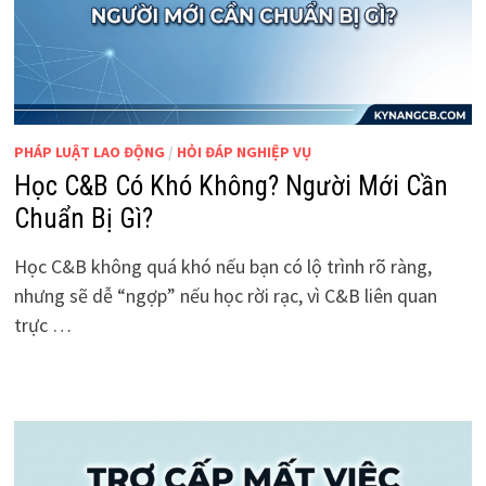
PHÁP LUẬT LAO ĐỘNG
/
HỎI ĐÁP NGHIỆP VỤ
Học C&B Có Khó Không? Người Mới Cần
Chuẩn Bị Gì?
Học C&B không quá khó nếu bạn có lộ trình rõ ràng,
nhưng sẽ dễ “ngợp” nếu học rời rạc, vì C&B liên quan
trực …