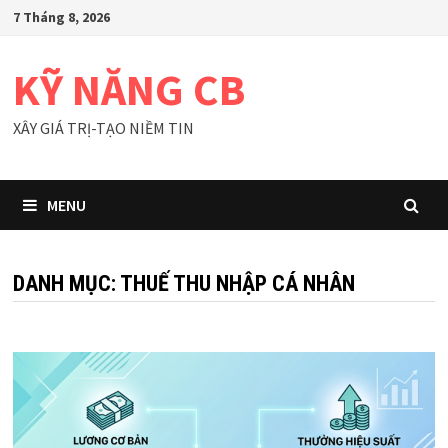
Skip
7 Tháng 8, 2026
to
content
KỸ NĂNG CB
XÂY GIÁ TRỊ-TẠO NIỀM TIN
MENU
DANH MỤC:
THUẾ THU NHẬP CÁ NHÂN