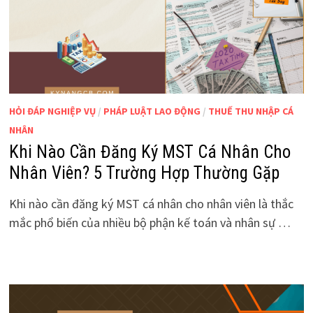
HỎI ĐÁP NGHIỆP VỤ
/
PHÁP LUẬT LAO ĐỘNG
/
THUẾ THU NHẬP CÁ
NHÂN
Khi Nào Cần Đăng Ký MST Cá Nhân Cho
Nhân Viên? 5 Trường Hợp Thường Gặp
Khi nào cần đăng ký MST cá nhân cho nhân viên là thắc
mắc phổ biến của nhiều bộ phận kế toán và nhân sự …