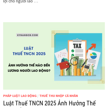
lợi cho người lao …
PHÁP LUẬT LAO ĐỘNG
/
THUẾ THU NHẬP CÁ NHÂN
Luật Thuế TNCN 2025 Ảnh Hưởng Thế