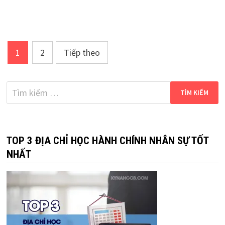
Phân
1
2
Tiếp theo
trang
bài
Tìm
kiếm
viết
cho:
TOP 3 ĐỊA CHỈ HỌC HÀNH CHÍNH NHÂN SỰ TỐT
NHẤT