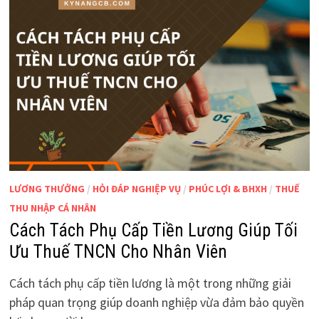
LƯƠNG THƯỞNG
/
HỎI ĐÁP NGHIỆP VỤ
/
PHÚC LỢI & BHXH
/
THUẾ
THU NHẬP CÁ NHÂN
Cách Tách Phụ Cấp Tiền Lương Giúp Tối
Ưu Thuế TNCN Cho Nhân Viên
Cách tách phụ cấp tiền lương là một trong những giải
pháp quan trọng giúp doanh nghiệp vừa đảm bảo quyền