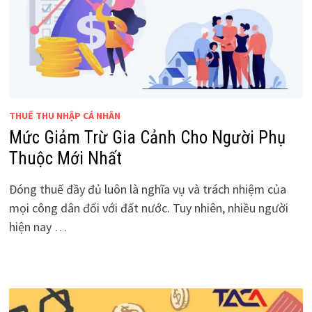
THUẾ THU NHẬP CÁ NHÂN
Mức Giảm Trừ Gia Cảnh Cho Người Phụ
Thuộc Mới Nhất
Đóng thuế đầy đủ luôn là nghĩa vụ và trách nhiệm của
mọi công dân đối với đất nước. Tuy nhiên, nhiều người
hiện nay …