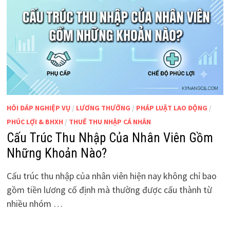
HỎI ĐÁP NGHIỆP VỤ
/
LƯƠNG THƯỞNG
/
PHÁP LUẬT LAO ĐỘNG
/
PHÚC LỢI & BHXH
/
THUẾ THU NHẬP CÁ NHÂN
Cấu Trúc Thu Nhập Của Nhân Viên Gồm
Những Khoản Nào?
Cấu trúc thu nhập của nhân viên hiện nay không chỉ bao
gồm tiền lương cố định mà thường được cấu thành từ
nhiều nhóm …