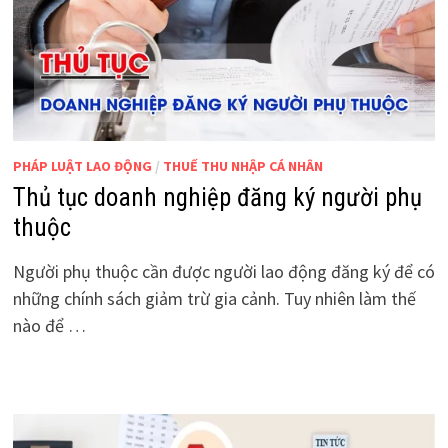
PHÁP LUẬT LAO ĐỘNG
/
THUẾ THU NHẬP CÁ NHÂN
Thủ tục doanh nghiệp đăng ký người phụ
thuộc
Người phụ thuộc cần được người lao động đăng ký để có
những chính sách giảm trừ gia cảnh. Tuy nhiên làm thế
nào để …