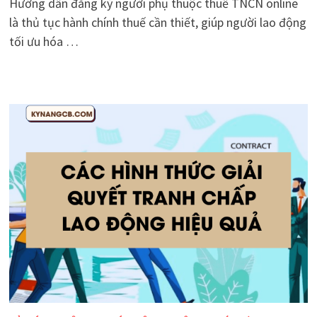
Hướng dẫn đăng ký người phụ thuộc thuế TNCN online
là thủ tục hành chính thuế cần thiết, giúp người lao động
tối ưu hóa …