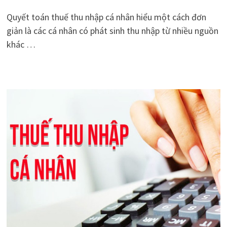
Quyết toán thuế thu nhập cá nhân hiểu một cách đơn
giản là các cá nhân có phát sinh thu nhập từ nhiều nguồn
khác …