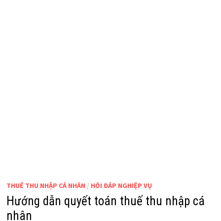
THUẾ THU NHẬP CÁ NHÂN
/
HỎI ĐÁP NGHIỆP VỤ
Hướng dẫn quyết toán thuế thu nhập cá
nhân