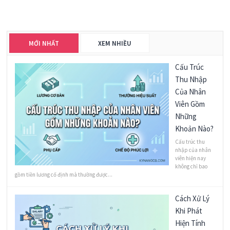
MỚI NHẤT
XEM NHIỀU
Cấu Trúc
Thu Nhập
Của Nhân
Viên Gồm
Những
Khoản Nào?
Cấu trúc thu
nhập của nhân
viên hiện nay
không chỉ bao
gồm tiền lương cố định mà thường được...
Cách Xử Lý
Khi Phát
Hiện Tính