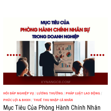
HỎI ĐÁP NGHIỆP VỤ
/
LƯƠNG THƯỞNG
/
PHÁP LUẬT LAO ĐỘNG
/
PHÚC LỢI & BHXH
/
THUẾ THU NHẬP CÁ NHÂN
Mục Tiêu Của Phòng Hành Chính Nhân