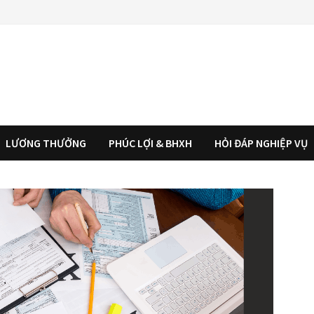
LƯƠNG THƯỞNG
PHÚC LỢI & BHXH
HỎI ĐÁP NGHIỆP VỤ