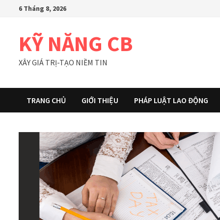
Skip
6 Tháng 8, 2026
to
content
KỸ NĂNG CB
XÂY GIÁ TRỊ-TẠO NIỀM TIN
TRANG CHỦ
GIỚI THIỆU
PHÁP LUẬT LAO ĐỘNG