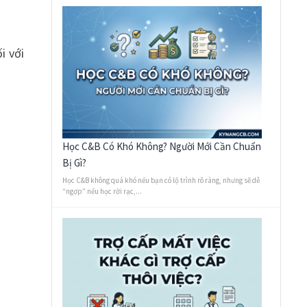
i với
Học C&B Có Khó Không? Người Mới Cần Chuẩn
Bị Gì?
Học C&B không quá khó nếu bạn có lộ trình rõ ràng, nhưng sẽ dễ
“ngợp” nếu học rời rạc,...