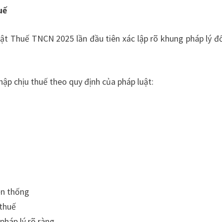
uế
uật Thuế TNCN 2025 lần đầu tiên xác lập rõ khung pháp lý đố
hập chịu thuế theo quy định của pháp luật:
ền thống
 thuế
pháp lý rõ ràng