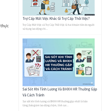
Trợ Cấp Mất Việc Khác Gì Trợ Cấp Thôi Việc?
 thực
Trợ Cấp Mất Việc và Trợ Cấp Thôi Việc là hai khoản tiền do người
sử dụng lao động chi...
Sai Sót Khi Tính Lương Và BHXH HR Thường Gặp
Và Cách Tránh
Sai sót khi tính lương và BHXH HR thường gặp nhất là báo
tăng/báo giảm lao động chậm, tính sai...