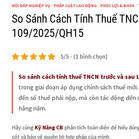
HỎI ĐÁP NGHIỆP VỤ
/
PHÁP LUẬT LAO ĐỘNG
/
PHÚC LỢI & BHXH
/
So Sánh Cách Tính Thuế TNC
109/2025/QH15
5/5 - (1 bình chọn)
So sánh cách tính thuế TNCN trước và sau
trong giai đoạn áp dụng chính sách thuế mới. 
đến số thuế phải nộp, mà còn tác động đến 
hằng năm.
Hãy cùng
Kỹ Năng CB
phân tích toàn diện để hiểu đúng
sót và bảo vệ quyền lợi hợp pháp của mình.