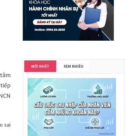
MỚI NHẤT
XEM NHIỀU
 tâm
 tiếp
TNCN
o sai