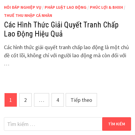
HỎI ĐÁP NGHIỆP VỤ
/
PHÁP LUẬT LAO ĐỘNG
/
PHÚC LỢI & BHXH
/
THUẾ THU NHẬP CÁ NHÂN
Các Hình Thức Giải Quyết Tranh Chấp
Lao Động Hiệu Quả
Các hình thức giải quyết tranh chấp lao động là một chủ
đề cốt lõi, không chỉ với người lao động mà còn đối với
…
Phân
1
2
…
4
Tiếp theo
trang
bài
Tìm
kiếm
viết