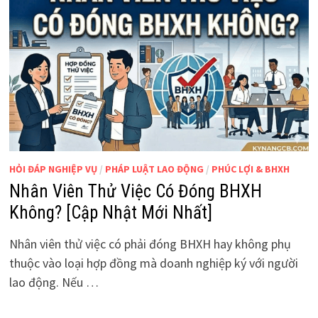
HỎI ĐÁP NGHIỆP VỤ
/
PHÁP LUẬT LAO ĐỘNG
/
PHÚC LỢI & BHXH
Nhân Viên Thử Việc Có Đóng BHXH
Không? [Cập Nhật Mới Nhất]
Nhân viên thử việc có phải đóng BHXH hay không phụ
thuộc vào loại hợp đồng mà doanh nghiệp ký với người
lao động. Nếu …