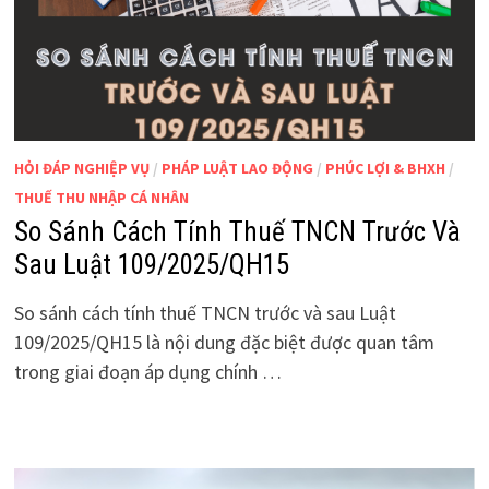
HỎI ĐÁP NGHIỆP VỤ
/
PHÁP LUẬT LAO ĐỘNG
/
PHÚC LỢI & BHXH
/
THUẾ THU NHẬP CÁ NHÂN
So Sánh Cách Tính Thuế TNCN Trước Và
Sau Luật 109/2025/QH15
So sánh cách tính thuế TNCN trước và sau Luật
109/2025/QH15 là nội dung đặc biệt được quan tâm
trong giai đoạn áp dụng chính …