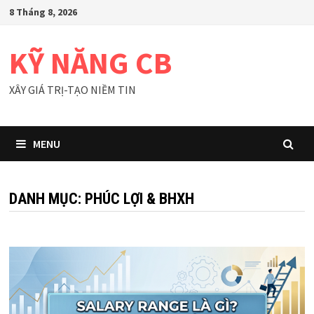
Skip
8 Tháng 8, 2026
to
content
KỸ NĂNG CB
XÂY GIÁ TRỊ-TẠO NIỀM TIN
MENU
DANH MỤC:
PHÚC LỢI & BHXH