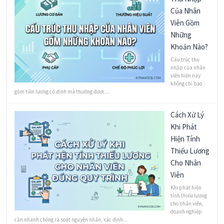
Của Nhân
Viên Gồm
Những
Khoản Nào?
Cấu trúc thu
nhập của nhân
viên hiện nay
không chỉ bao
gồm tiền lương cố định mà thường được...
Cách Xử Lý
Khi Phát
Hiện Tính
Thiếu Lương
Cho Nhân
Viên
Khi phát hiện
tính thiếu lương
cho nhân viên,
doanh nghiệp
cần nhanh chóng rà soát nguyên nhân, xác định...