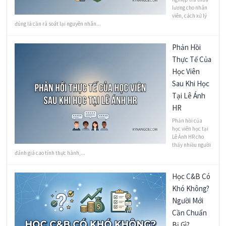
lương cho nhân
viên, cách xử lý
đúng là cần rà soát lại nguyên nhân...
Phản Hồi
Thực Tế Của
Học Viên
Sau Khi Học
Tại Lê Ánh
HR
Phản hồi của
học viên học tại
Lê Ánh HR cho
thấy nhiều người
đánh giá cao tính thực hành,...
Học C&B Có
Khó Không?
Người Mới
Cần Chuẩn
Bị Gì?