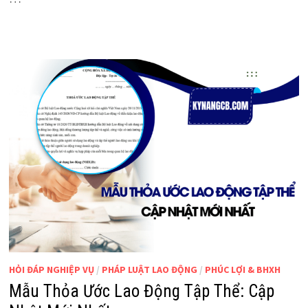
HỎI ĐÁP NGHIỆP VỤ
/
PHÁP LUẬT LAO ĐỘNG
/
PHÚC LỢI & BHXH
Mẫu Thỏa Ước Lao Động Tập Thể: Cập