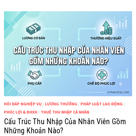
HỎI ĐÁP NGHIỆP VỤ
/
LƯƠNG THƯỞNG
/
PHÁP LUẬT LAO ĐỘNG
/
PHÚC LỢI & BHXH
/
THUẾ THU NHẬP CÁ NHÂN
Cấu Trúc Thu Nhập Của Nhân Viên Gồm
Những Khoản Nào?