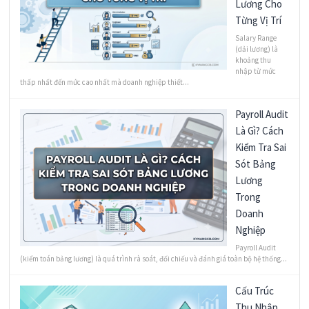
Lương Cho
Từng Vị Trí
Salary Range
(dải lương) là
khoảng thu
nhập từ mức
thấp nhất đến mức cao nhất mà doanh nghiệp thiết...
Payroll Audit
Là Gì? Cách
Kiểm Tra Sai
Sót Bảng
Lương
Trong
Doanh
Nghiệp
Payroll Audit
(kiểm toán bảng lương) là quá trình rà soát, đối chiếu và đánh giá toàn bộ hệ thống...
Cấu Trúc
Thu Nhập