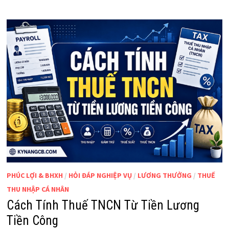
PHÚC LỢI & BHXH
/
HỎI ĐÁP NGHIỆP VỤ
/
LƯƠNG THƯỞNG
/
THUẾ
THU NHẬP CÁ NHÂN
Cách Tính Thuế TNCN Từ Tiền Lương
Tiền Công