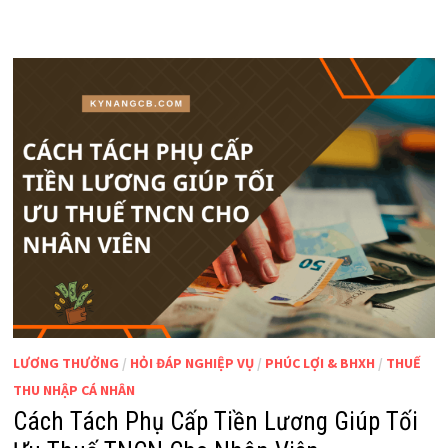
LƯƠNG THƯỞNG
/
HỎI ĐÁP NGHIỆP VỤ
/
PHÚC LỢI & BHXH
/
THUẾ
THU NHẬP CÁ NHÂN
Cách Tách Phụ Cấp Tiền Lương Giúp Tối