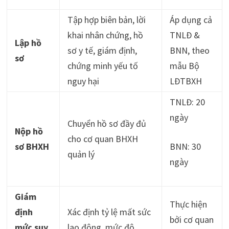
Tập hợp biên bản, lời
Áp dụng cả
khai nhân chứng, hồ
TNLĐ &
Lập hồ
sơ y tế, giám định,
BNN, theo
sơ
chứng minh yếu tố
mẫu Bộ
nguy hại
LĐTBXH
TNLĐ: 20
ngày
Chuyển hồ sơ đầy đủ
Nộp hồ
cho cơ quan BHXH
sơ BHXH
BNN: 30
quản lý
ngày
Giám
Thực hiện
định
Xác định tỷ lệ mất sức
bởi cơ quan
mức suy
lao động, mức độ