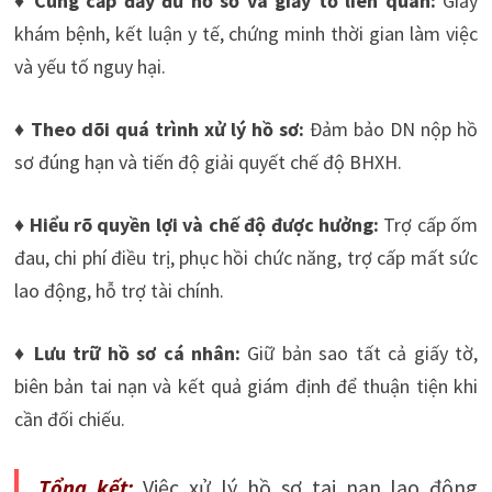
♦ Cung cấp đầy đủ hồ sơ và giấy tờ liên quan:
Giấy
khám bệnh, kết luận y tế, chứng minh thời gian làm việc
và yếu tố nguy hại.
♦ Theo dõi quá trình xử lý hồ sơ:
Đảm bảo DN nộp hồ
sơ đúng hạn và tiến độ giải quyết chế độ BHXH.
♦ Hiểu rõ quyền lợi và chế độ được hưởng:
Trợ cấp ốm
đau, chi phí điều trị, phục hồi chức năng, trợ cấp mất sức
lao động, hỗ trợ tài chính.
♦ Lưu trữ hồ sơ cá nhân:
Giữ bản sao tất cả giấy tờ,
biên bản tai nạn và kết quả giám định để thuận tiện khi
cần đối chiếu.
Tổng kết:
Việc xử lý hồ sơ tai nạn lao động