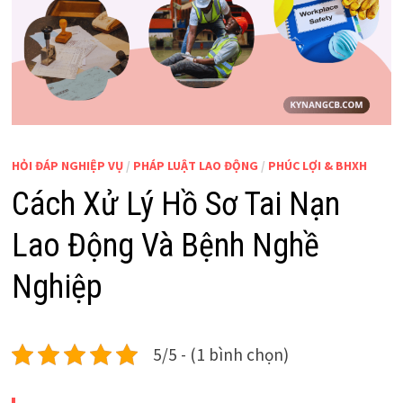
HỎI ĐÁP NGHIỆP VỤ
/
PHÁP LUẬT LAO ĐỘNG
/
PHÚC LỢI & BHXH
Cách Xử Lý Hồ Sơ Tai Nạn
Lao Động Và Bệnh Nghề
Nghiệp
5/5 - (1 bình chọn)