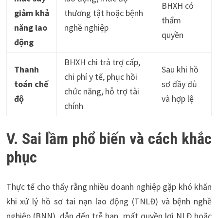
BHXH có
giảm khả
thương tật hoặc bệnh
thẩm
năng lao
nghề nghiệp
quyền
động
BHXH chi trả trợ cấp,
Thanh
Sau khi hồ
chi phí y tế, phục hồi
toán chế
sơ đầy đủ
chức năng, hỗ trợ tài
độ
và hợp lệ
chính
V. Sai lầm phổ biến và cách khắc
phục
Thực tế cho thấy rằng nhiều doanh nghiệp gặp khó khăn
khi xử lý hồ sơ tai nạn lao động (TNLĐ) và bệnh nghề
nghiệp (BNN), dẫn đến trễ hạn, mất quyền lợi NLĐ hoặc