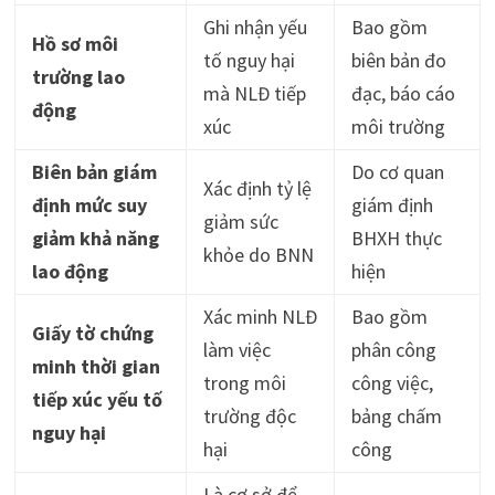
Ghi nhận yếu
Bao gồm
Hồ sơ môi
tố nguy hại
biên bản đo
trường lao
mà NLĐ tiếp
đạc, báo cáo
động
xúc
môi trường
Biên bản giám
Do cơ quan
Xác định tỷ lệ
định mức suy
giám định
giảm sức
giảm khả năng
BHXH thực
khỏe do BNN
lao động
hiện
Xác minh NLĐ
Bao gồm
Giấy tờ chứng
làm việc
phân công
minh thời gian
trong môi
công việc,
tiếp xúc yếu tố
trường độc
bảng chấm
nguy hại
hại
công
Là cơ sở để