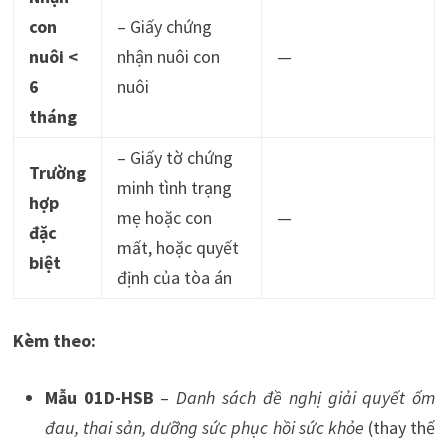
con
– Giấy chứng
nuôi <
nhận nuôi con
—
6
nuôi
tháng
– Giấy tờ chứng
Trường
minh tình trạng
hợp
mẹ hoặc con
—
đặc
mất, hoặc quyết
biệt
định của tòa án
Kèm theo:
Mẫu 01D-HSB
–
Danh sách đề nghị giải quyết ốm
đau, thai sản, dưỡng sức phục hồi sức khỏe
(thay thế