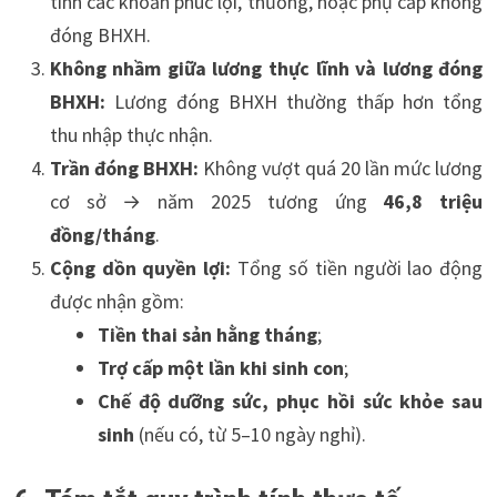
tính các khoản phúc lợi, thưởng, hoặc phụ cấp không
đóng BHXH.
Không nhầm giữa lương thực lĩnh và lương đóng
BHXH:
Lương đóng BHXH thường thấp hơn tổng
thu nhập thực nhận.
Trần đóng BHXH:
Không vượt quá 20 lần mức lương
cơ sở → năm 2025 tương ứng
46,8 triệu
đồng/tháng
.
Cộng dồn quyền lợi:
Tổng số tiền người lao động
được nhận gồm:
Tiền thai sản hằng tháng
;
Trợ cấp một lần khi sinh con
;
Chế độ dưỡng sức, phục hồi sức khỏe sau
sinh
(nếu có, từ 5–10 ngày nghỉ).