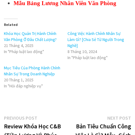
Mẫu Bảng Lương Nhân Viên Văn Phòng
Related
Khóa Học Quản Trị Hành Chính
Công Việc Hành Chính Nhân Sự
Văn Phòng Ở Đâu Chất Lượng?
Làm Gì? [Chia Sẻ Từ Người Trong
21 Tháng 4, 2025
Nghề]
In "Pháp luật lao động"
8 Tháng 10, 2024
In "Pháp luật lao động"
Mục Tiêu Của Phòng Hành Chính
Nhân Sự Trong Doanh Nghiệp
20 Tháng 1, 2025
In "Hỏi đáp nghiệp vụ"
Điều
Previous
N
PREVIOUS POST
NEXT POST
post:
p
Review Khóa Học C&B
Bản Tiêu Chuẩn Công
hướng