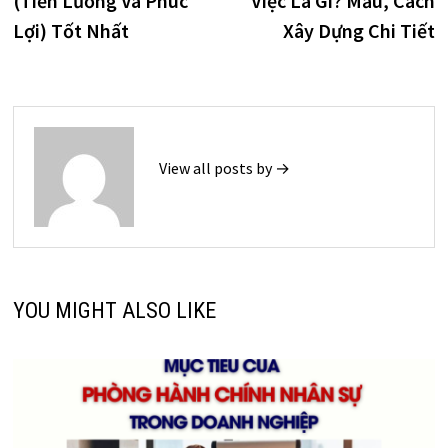
(Tiền Lương Và Phúc
Việc Là Gì? Mẫu, Cách
bài
Lợi) Tốt Nhất
Xây Dựng Chi Tiết
viết
View all posts by →
YOU MIGHT ALSO LIKE