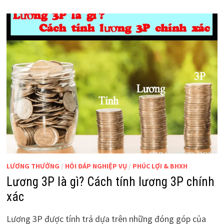
LƯƠNG THƯỞNG
/
HỎI ĐÁP NGHIỆP VỤ
/
PHÚC LỢI & BHXH
Lương 3P là gì? Cách tính lương 3P chính
xác
Lương 3P được tính trả dựa trên những đóng góp của