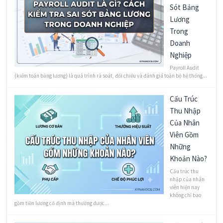
Sót Bảng
Lương
Trong
Doanh
Nghiệp
Payroll Audit
(kiểm toán bảng lương) là quá trình rà soát, đối chiếu và đánh giá toàn bộ hệ thống...
Cấu Trúc
Thu Nhập
Của Nhân
Viên Gồm
Những
Khoản Nào?
Cấu trúc thu
nhập của nhân
viên hiện nay
không chỉ bao
gồm tiền lương cố định mà thường được...