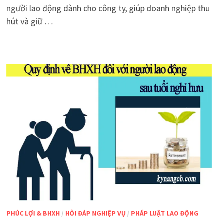
người lao động dành cho công ty, giúp doanh nghiệp thu
hút và giữ …
PHÚC LỢI & BHXH
/
HỎI ĐÁP NGHIỆP VỤ
/
PHÁP LUẬT LAO ĐỘNG