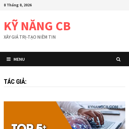
Skip
8 Tháng 8, 2026
to
content
KỸ NĂNG CB
XÂY GIÁ TRỊ-TẠO NIỀM TIN
MENU
TÁC GIẢ: