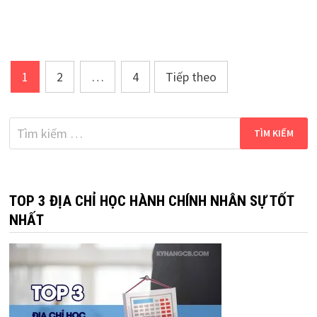
Phân
1
2
…
4
Tiếp theo
trang
bài
Tìm
kiếm
viết
cho:
TOP 3 ĐỊA CHỈ HỌC HÀNH CHÍNH NHÂN SỰ TỐT
NHẤT