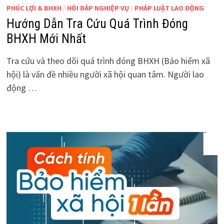
PHÚC LỢI & BHXH
/
HỎI ĐÁP NGHIỆP VỤ
/
PHÁP LUẬT LAO ĐỘNG
Hướng Dẫn Tra Cứu Quá Trình Đóng
BHXH Mới Nhất
Tra cứu và theo dõi quá trình đóng BHXH (Bảo hiểm xã
hội) là vấn đề nhiều người xã hội quan tâm. Người lao
động …