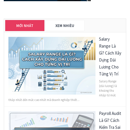
MỚI NHẤT
XEM NHIỀU
Salary
Range Là
Gì? Cách Xây
Dựng Dải
Lương Cho
Từng Vị Trí
Salary Range
(dải lương) là
khoảng thu
nhập từ mức
thấp nhất đến mức cao nhất mà doanh nghiệp thiết...
Payroll Audit
Là Gì? Cách
Kiểm Tra Sai