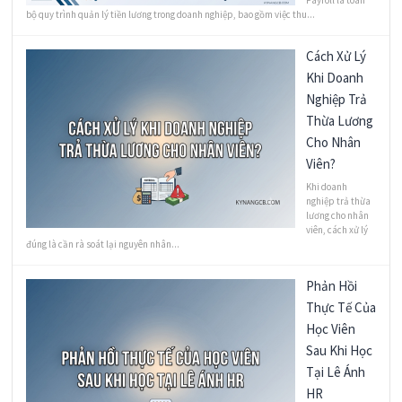
Payroll là toàn
bộ quy trình quản lý tiền lương trong doanh nghiệp, bao gồm việc thu...
Cách Xử Lý
Khi Doanh
Nghiệp Trả
Thừa Lương
Cho Nhân
Viên?
Khi doanh
nghiệp trả thừa
lương cho nhân
viên, cách xử lý
đúng là cần rà soát lại nguyên nhân...
Phản Hồi
Thực Tế Của
Học Viên
Sau Khi Học
Tại Lê Ánh
HR