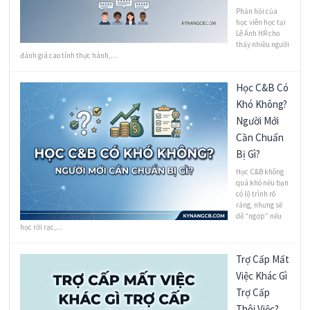
Phản hồi của
học viên học tại
Lê Ánh HR cho
thấy nhiều người
đánh giá cao tính thực hành,...
Học C&B Có
Khó Không?
Người Mới
Cần Chuẩn
Bị Gì?
Học C&B không
quá khó nếu bạn
có lộ trình rõ
ràng, nhưng sẽ
dễ “ngợp” nếu
học rời rạc,...
Trợ Cấp Mất
Việc Khác Gì
Trợ Cấp
Thôi Việc?