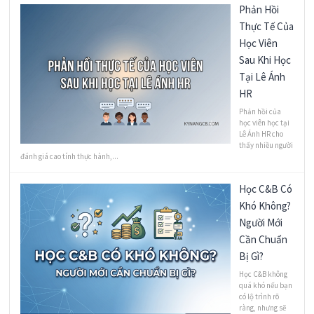
Phản Hồi
Thực Tế Của
Học Viên
Sau Khi Học
Tại Lê Ánh
HR
Phản hồi của
học viên học tại
Lê Ánh HR cho
thấy nhiều người
đánh giá cao tính thực hành,...
Học C&B Có
Khó Không?
Người Mới
Cần Chuẩn
Bị Gì?
Học C&B không
quá khó nếu bạn
có lộ trình rõ
ràng, nhưng sẽ