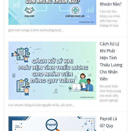
Khoản Nào?
Cấu trúc thu
nhập của nhân
viên hiện nay
không chỉ bao
gồm tiền lương cố định mà thường được...
Cách Xử Lý
Khi Phát
Hiện Tính
Thiếu Lương
Cho Nhân
Viên
Khi phát hiện
tính thiếu lương
cho nhân viên,
doanh nghiệp
cần nhanh chóng rà soát nguyên nhân, xác định...
Payroll Là
Gì? Quy