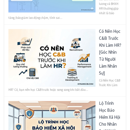
lương và BHXH
HR thường gặp
nhất là báo
tăng/báo giảm lao động chậm, tính sai...
Có Nên Học
C&B Trước
Khi Làm HR?
[Góc Nhìn
Từ Người
Làm Nhân
Sự]
Có Nên Học C&B
Trước Khi Làm
HR? Có, bạn nên học C&B trước hoặc song song khi bắt đầu...
Lộ Trình
Học Bảo
Hiểm Xã Hội
Cho Nhân