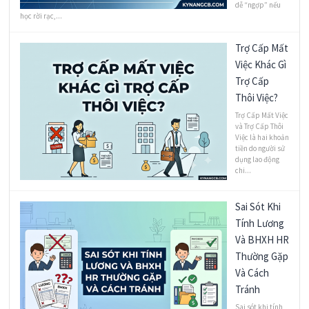
dễ “ngợp” nếu
học rời rạc,...
Trợ Cấp Mất
Việc Khác Gì
Trợ Cấp
Thôi Việc?
Trợ Cấp Mất Việc
và Trợ Cấp Thôi
Việc là hai khoản
tiền do người sử
dụng lao động
chi...
Sai Sót Khi
Tính Lương
Và BHXH HR
Thường Gặp
Và Cách
Tránh
Sai sót khi tính