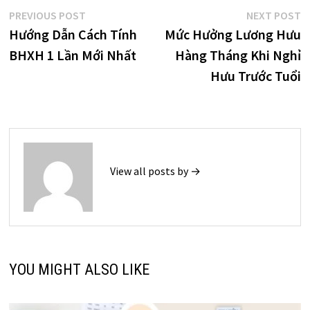
Điều
Previous
N
PREVIOUS POST
NEXT POST
post:
p
Hướng Dẫn Cách Tính
Mức Hưởng Lương Hưu
hướng
BHXH 1 Lần Mới Nhất
Hàng Tháng Khi Nghỉ
bài
Hưu Trước Tuổi
viết
View all posts by →
YOU MIGHT ALSO LIKE