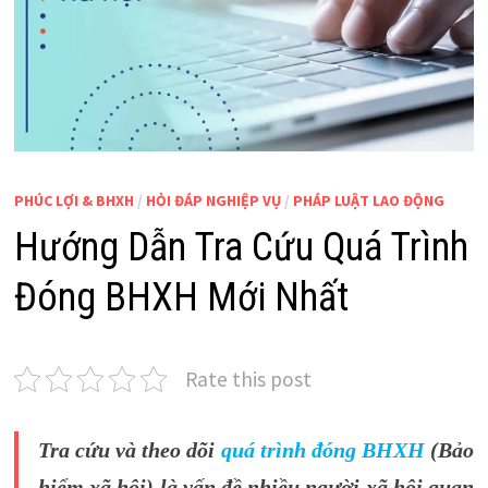
PHÚC LỢI & BHXH
/
HỎI ĐÁP NGHIỆP VỤ
/
PHÁP LUẬT LAO ĐỘNG
Hướng Dẫn Tra Cứu Quá Trình
Đóng BHXH Mới Nhất
Rate this post
Tra cứu và theo dõi
quá trình đóng BHXH
(Bảo
hiểm xã hội) là vấn đề nhiều người xã hội quan