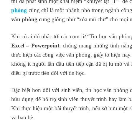
thì đã phát sinh một khái niệm “khuyết tật IT” để 
phòng
cũng chỉ là một nhánh nhỏ trong ngành công 
văn phòng c
ũng giống như “xóa mù chữ” cho mọi ng
Khi có ai đó nhắc tới các cụm từ “Tin học văn phòn
Excel – Powerpoint
, chúng mang những tính năng 
thực hiện các công việc văn phòng, giấy tờ hiện na
không ít người lần đầu tiên tiếp cận đã bị lu mờ v
điều gì trước tiên đối với tin học.
Đặc biệt hơn đối với sinh viên, tin học văn phòng 
hữu dụng để hỗ trợ sinh viên thuyết trình hay làm bà
Khi thực hiện một bài thuyết trình, nếu sở hữu một s
và bạn bè.