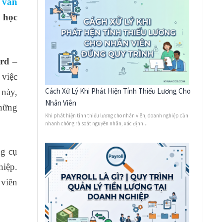
 văn
 học
rd –
 việc
Cách Xử Lý Khi Phát Hiện Tính Thiếu Lương Cho
 này,
Nhân Viên
những
Khi phát hiện tính thiếu lương cho nhân viên, doanh nghiệp cần
nhanh chóng rà soát nguyên nhân, xác định...
ng cụ
hiệp.
 viên