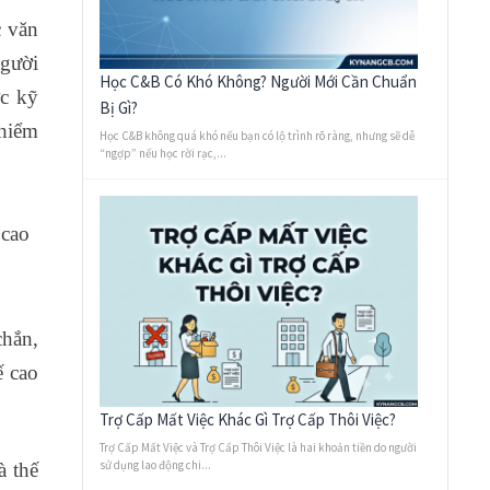
c văn
người
Học C&B Có Khó Không? Người Mới Cần Chuẩn
ợc kỹ
Bị Gì?
 hiểm
Học C&B không quá khó nếu bạn có lộ trình rõ ràng, nhưng sẽ dễ
“ngợp” nếu học rời rạc,...
 cao
chắn,
ế cao
Trợ Cấp Mất Việc Khác Gì Trợ Cấp Thôi Việc?
Trợ Cấp Mất Việc và Trợ Cấp Thôi Việc là hai khoản tiền do người
sử dụng lao động chi...
à thế