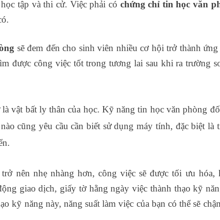
học tập và thi cử. Việc phải có
chứng chỉ tin học văn p
có.
hòng
sẽ đem đến cho sinh viên nhiều cơ hội trở thành ứng
m được công việc tốt trong tương lai sau khi ra trường s
à vật bất ly thân của học. Kỹ năng tin học văn phòng đố
ào cũng yêu cầu cần biết sử dụng máy tính, đặc biệt là 
iển.
 trở nên nhẹ nhàng hơn, công việc sẽ được tối ưu hóa,
động giao dịch, giấy tờ hằng ngày việc thành thạo kỹ năn
o kỹ năng này, năng suất làm việc của bạn có thể sẽ chậm