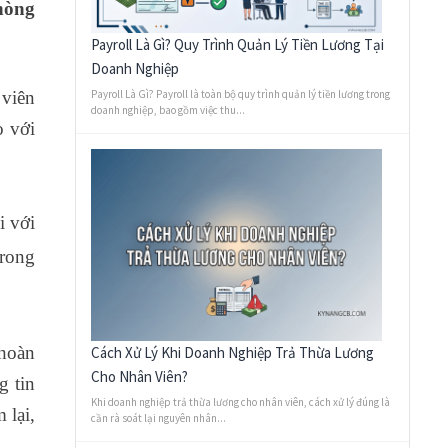
hòng
Payroll Là Gì? Quy Trình Quản Lý Tiền Lương Tại
Doanh Nghiệp
 viên
Payroll Là Gì? Payroll là toàn bộ quy trình quản lý tiền lương trong
doanh nghiệp, bao gồm việc thu...
o với
i với
trong
 hoàn
Cách Xử Lý Khi Doanh Nghiệp Trả Thừa Lương
Cho Nhân Viên?
g tin
Khi doanh nghiệp trả thừa lương cho nhân viên, cách xử lý đúng là
 lại,
cần rà soát lại nguyên nhân...