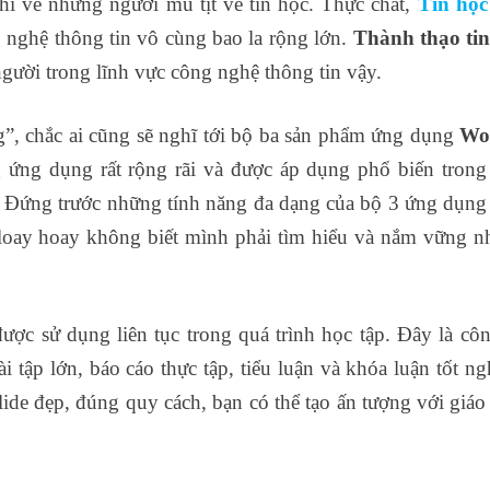
chỉ về những người mù tịt về tin học. Thực chất,
Tin học
nghệ thông tin vô cùng bao la rộng lớn.
Thành thạo tin
ười trong lĩnh vực công nghệ thông tin vậy.
g”, chắc ai cũng sẽ nghĩ tới bộ ba sản phẩm ứng dụng
Wo
ứng dụng rất rộng rãi và được áp dụng phổ biến trong
y. Đứng trước những tính năng đa dạng của bộ 3 ứng dụng
à loay hoay không biết mình phải tìm hiểu và nắm vững 
được sử dụng liên tục trong quá trình học tập. Đây là cô
i tập lớn, báo cáo thực tập, tiểu luận và khóa luận tốt ng
lide đẹp, đúng quy cách, bạn có thể tạo ấn tượng với giáo