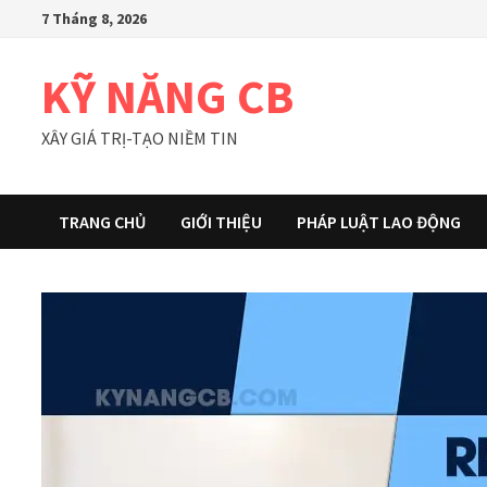
Skip
7 Tháng 8, 2026
to
content
KỸ NĂNG CB
XÂY GIÁ TRỊ-TẠO NIỀM TIN
TRANG CHỦ
GIỚI THIỆU
PHÁP LUẬT LAO ĐỘNG