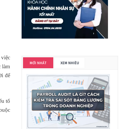
 việc
MỚI NHẤT
XEM NHIỀU
c làm
ời để
ếu tố
 buộc