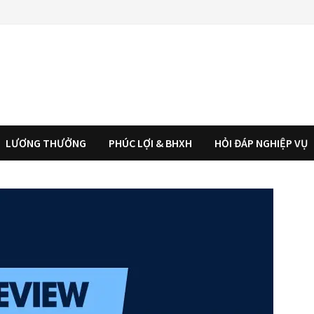
LƯƠNG THƯỞNG
PHÚC LỢI & BHXH
HỎI ĐÁP NGHIỆP VỤ