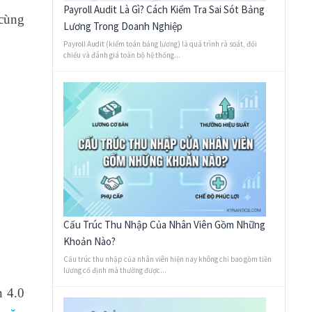
Payroll Audit Là Gì? Cách Kiểm Tra Sai Sót Bảng
cùng
Lương Trong Doanh Nghiệp
Payroll Audit (kiểm toán bảng lương) là quá trình rà soát, đối
chiếu và đánh giá toàn bộ hệ thống...
Cấu Trúc Thu Nhập Của Nhân Viên Gồm Những
Khoản Nào?
Cấu trúc thu nhập của nhân viên hiện nay không chỉ bao gồm tiền
lương cố định mà thường được...
n 4.0