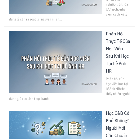
nghiệp trả thừa
lương cho nhân
viên, cách xử lý
đúng là cần rà soát lại nguyên nhân...
Phản Hồi
Thực Tế Của
Học Viên
Sau Khi Học
Tại Lê Ánh
HR
Phản hồi của
học viên học tại
Lê Ánh HR cho
thấy nhiều người
đánh giá cao tính thực hành,...
Học C&B Có
Khó Không?
Người Mới
Cần Chuẩn