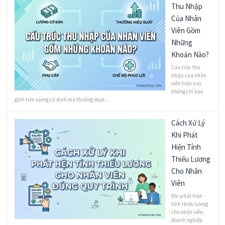
Thu Nhập
Của Nhân
Viên Gồm
Những
Khoản Nào?
Cấu trúc thu
nhập của nhân
viên hiện nay
không chỉ bao
gồm tiền lương cố định mà thường được...
Cách Xử Lý
Khi Phát
Hiện Tính
Thiếu Lương
Cho Nhân
Viên
Khi phát hiện
tính thiếu lương
cho nhân viên,
doanh nghiệp