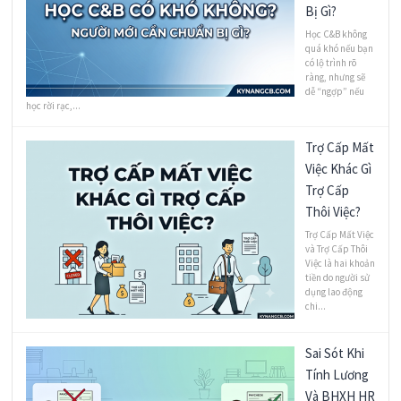
Bị Gì?
Học C&B không
quá khó nếu bạn
có lộ trình rõ
ràng, nhưng sẽ
dễ “ngợp” nếu
học rời rạc,...
Trợ Cấp Mất
Việc Khác Gì
Trợ Cấp
Thôi Việc?
Trợ Cấp Mất Việc
và Trợ Cấp Thôi
Việc là hai khoản
tiền do người sử
dụng lao động
chi...
Sai Sót Khi
Tính Lương
Và BHXH HR