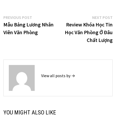
Điều
Previous
N
PREVIOUS POST
NEXT POST
post:
p
Mẫu Bảng Lương Nhân
Review Khóa Học Tin
hướng
Viên Văn Phòng
Học Văn Phòng Ở Đâu
bài
Chất Lượng
viết
View all posts by →
YOU MIGHT ALSO LIKE