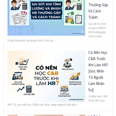
Thường Gặp
Và Cách
Tránh
Sai sót khi tính
lương và BHXH
HR thường gặp
nhất là báo
tăng/báo giảm lao động chậm, tính sai...
Có Nên Học
C&B Trước
Khi Làm HR?
[Góc Nhìn
Từ Người
Làm Nhân
Sự]
Có Nên Học C&B
Trước Khi Làm
HR? Có, bạn nên học C&B trước hoặc song song khi bắt đầu...