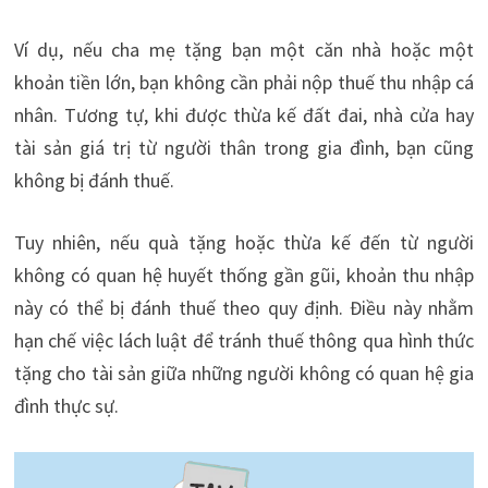
Ví dụ, nếu cha mẹ tặng bạn một căn nhà hoặc một
khoản tiền lớn, bạn không cần phải nộp thuế thu nhập cá
nhân. Tương tự, khi được thừa kế đất đai, nhà cửa hay
tài sản giá trị từ người thân trong gia đình, bạn cũng
không bị đánh thuế.
Tuy nhiên, nếu quà tặng hoặc thừa kế đến từ người
không có quan hệ huyết thống gần gũi, khoản thu nhập
này có thể bị đánh thuế theo quy định. Điều này nhằm
hạn chế việc lách luật để tránh thuế thông qua hình thức
tặng cho tài sản giữa những người không có quan hệ gia
đình thực sự.