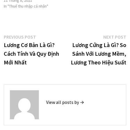
11 Tháng 8, 2021
In "Thuế thu nhập cá nhân"
Điều
Previous
N
PREVIOUS POST
NEXT POST
post:
p
Lương Cơ Bản Là Gì?
Lương Cứng Là Gì? So
hướng
Cách Tính Và Quy Định
Sánh Với Lương Mềm,
bài
Mới Nhất
Lương Theo Hiệu Suất
viết
View all posts by →