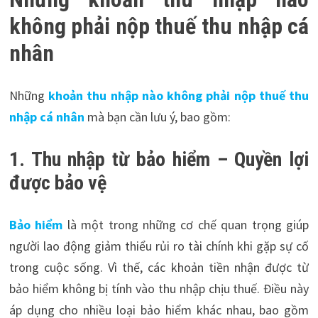
không phải nộp thuế thu nhập cá
nhân
Những
khoản thu nhập nào không phải nộp thuế thu
nhập cá nhân
mà bạn cần lưu ý, bao gồm:
1. Thu nhập từ bảo hiểm – Quyền lợi
được bảo vệ
Bảo hiểm
là một trong những cơ chế quan trọng giúp
người lao động giảm thiểu rủi ro tài chính khi gặp sự cố
trong cuộc sống. Vì thế, các khoản tiền nhận được từ
bảo hiểm không bị tính vào thu nhập chịu thuế. Điều này
áp dụng cho nhiều loại bảo hiểm khác nhau, bao gồm