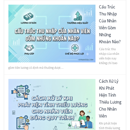
Cấu Trúc
Thu Nhập
Của Nhân
Viên Gồm
Những
Khoản Nào?
Cấu trúc thu
nhập của nhân
viên hiện nay
không chỉ bao
gồm tiền lương cố định mà thường được...
Cách Xử Lý
Khi Phát
Hiện Tính
Thiếu Lương
Cho Nhân
Viên
Khi phát hiện
tính thiếu lương