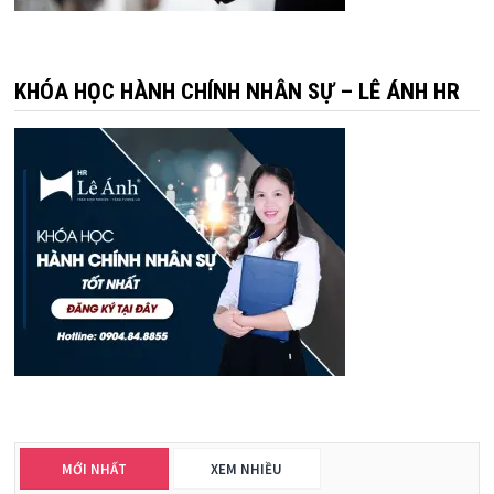
KHÓA HỌC HÀNH CHÍNH NHÂN SỰ – LÊ ÁNH HR
MỚI NHẤT
XEM NHIỀU