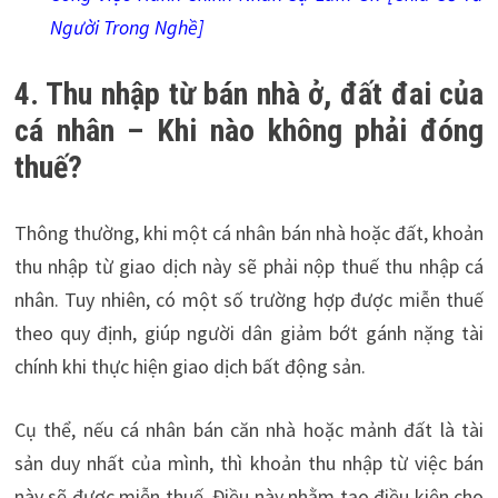
Người Trong Nghề]
4. Thu nhập từ bán nhà ở, đất đai của
cá nhân – Khi nào không phải đóng
thuế?
Thông thường, khi một cá nhân bán nhà hoặc đất, khoản
thu nhập từ giao dịch này sẽ phải nộp thuế thu nhập cá
nhân. Tuy nhiên, có một số trường hợp được miễn thuế
theo quy định, giúp người dân giảm bớt gánh nặng tài
chính khi thực hiện giao dịch bất động sản.
Cụ thể, nếu cá nhân bán căn nhà hoặc mảnh đất là tài
sản duy nhất của mình, thì khoản thu nhập từ việc bán
này sẽ được miễn thuế. Điều này nhằm tạo điều kiện cho