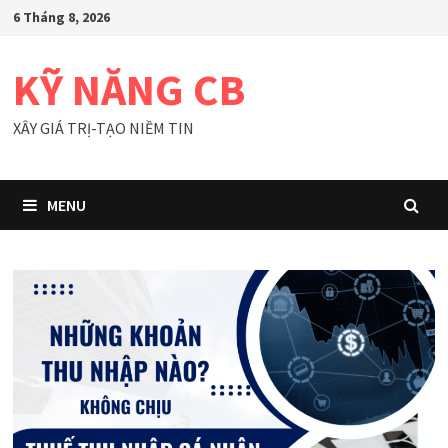
Skip
6 Tháng 8, 2026
to
content
KỸ NĂNG CB
XÂY GIÁ TRỊ-TẠO NIỀM TIN
MENU