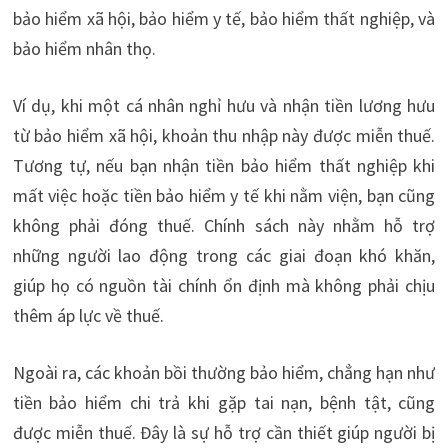
bảo hiểm xã hội, bảo hiểm y tế, bảo hiểm thất nghiệp, và
bảo hiểm nhân thọ.
Ví dụ, khi một cá nhân nghỉ hưu và nhận tiền lương hưu
từ bảo hiểm xã hội, khoản thu nhập này được miễn thuế.
Tương tự, nếu bạn nhận tiền bảo hiểm thất nghiệp khi
mất việc hoặc tiền bảo hiểm y tế khi nằm viện, bạn cũng
không phải đóng thuế. Chính sách này nhằm hỗ trợ
những người lao động trong các giai đoạn khó khăn,
giúp họ có nguồn tài chính ổn định mà không phải chịu
thêm áp lực về thuế.
Ngoài ra, các khoản bồi thường bảo hiểm, chẳng hạn như
tiền bảo hiểm chi trả khi gặp tai nạn, bệnh tật, cũng
được miễn thuế. Đây là sự hỗ trợ cần thiết giúp người bị