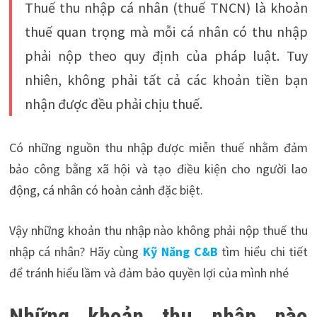
Thuế thu nhập cá nhân (thuế TNCN) là khoản
thuế quan trọng mà mỗi cá nhân có thu nhập
phải nộp theo quy định của pháp luật. Tuy
nhiên, không phải tất cả các khoản tiền bạn
nhận được đều phải chịu thuế.
Có những nguồn thu nhập được miễn thuế nhằm đảm
bảo công bằng xã hội và tạo điều kiện cho người lao
động, cá nhân có hoàn cảnh đặc biệt.
Vậy những khoản thu nhập nào không phải nộp thuế thu
nhập cá nhân? Hãy cùng
Kỹ Năng C&B
tìm hiểu chi tiết
để tránh hiểu lầm và đảm bảo quyền lợi của mình nhé
Những khoản thu nhập nào