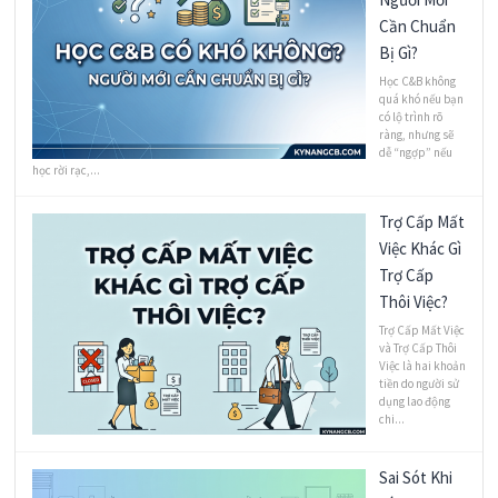
Cần Chuẩn
Bị Gì?
Học C&B không
quá khó nếu bạn
có lộ trình rõ
ràng, nhưng sẽ
dễ “ngợp” nếu
học rời rạc,...
Trợ Cấp Mất
Việc Khác Gì
Trợ Cấp
Thôi Việc?
Trợ Cấp Mất Việc
và Trợ Cấp Thôi
Việc là hai khoản
tiền do người sử
dụng lao động
chi...
Sai Sót Khi