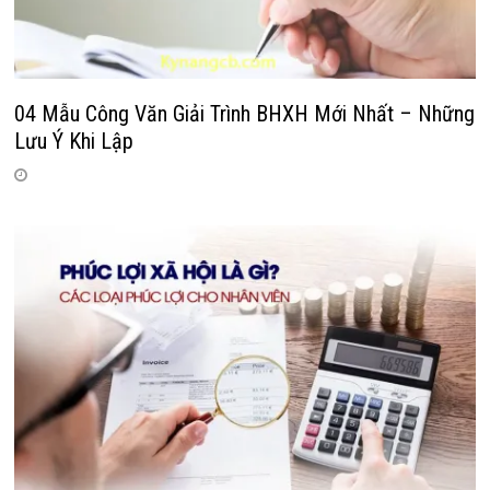
04 Mẫu Công Văn Giải Trình BHXH Mới Nhất – Những
Lưu Ý Khi Lập