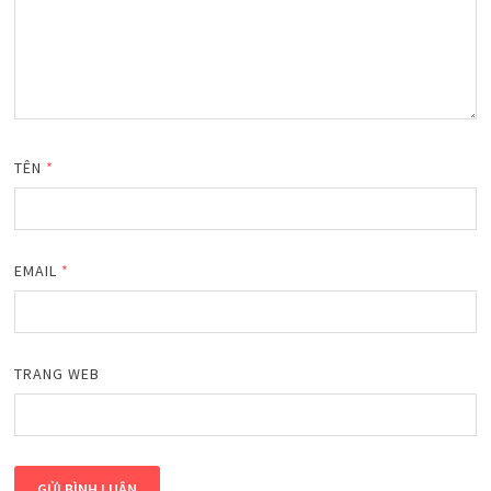
TÊN
*
EMAIL
*
TRANG WEB