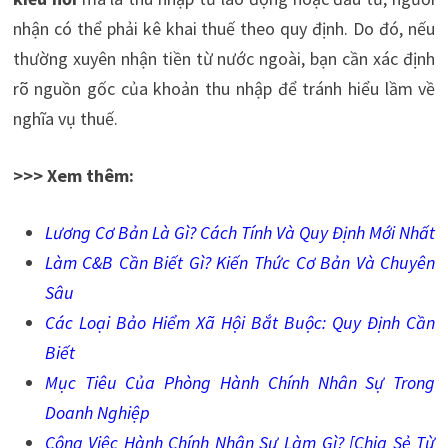
nhận có thể phải kê khai thuế theo quy định. Do đó, nếu
thường xuyên nhận tiền từ nước ngoài, bạn cần xác định
rõ nguồn gốc của khoản thu nhập để tránh hiểu lầm về
nghĩa vụ thuế.
>>> Xem thêm:
Lương Cơ Bản Là Gì
? Cách Tính Và Quy Định Mới Nhất
L
àm C&B Cần Biết Gì
? Kiến Thức Cơ Bản Và Chuyên
Sâu
Các Loại
Bảo Hiểm Xã Hội Bắt Buộc
: Quy Định Cần
Biết
Mục Tiêu Của Phòng Hành Chính Nhân Sự Trong
Doanh Nghiệp
Công Việc Hành Chính Nhân Sự Làm Gì? [Chia Sẻ Từ