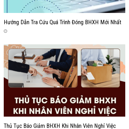
Hướng Dẫn Tra Cứu Quá Trình Đóng BHXH Mới Nhất
Thủ Tục Báo Giảm BHXH Khi Nhân Viên Nghỉ Việc