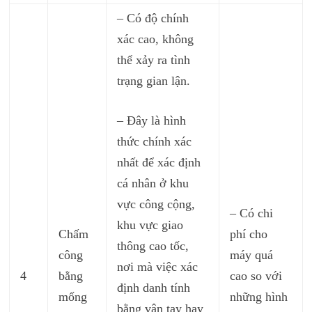
– Có độ chính
xác cao, không
thể xảy ra tình
trạng gian lận.
– Đây là hình
thức chính xác
nhất để xác định
cá nhân ở khu
vực công cộng,
– Có chi
khu vực giao
Chấm
phí cho
thông cao tốc,
công
máy quá
nơi mà việc xác
4
bằng
cao so với
định danh tính
mống
những hình
bằng vân tay hay