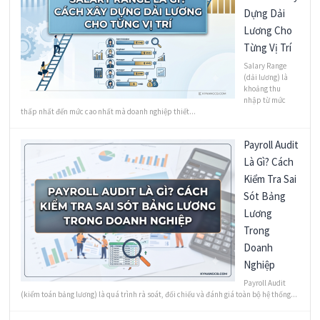
Dựng Dải
Lương Cho
Từng Vị Trí
Salary Range
(dải lương) là
khoảng thu
nhập từ mức
thấp nhất đến mức cao nhất mà doanh nghiệp thiết...
Payroll Audit
Là Gì? Cách
Kiểm Tra Sai
Sót Bảng
Lương
Trong
Doanh
Nghiệp
Payroll Audit
(kiểm toán bảng lương) là quá trình rà soát, đối chiếu và đánh giá toàn bộ hệ thống...