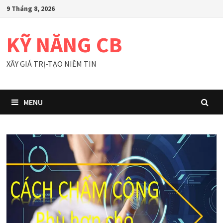
Skip
9 Tháng 8, 2026
to
content
KỸ NĂNG CB
XÂY GIÁ TRỊ-TẠO NIỀM TIN
MENU