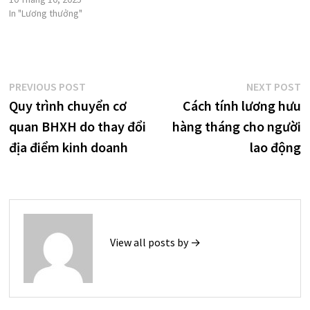
In "Lương thưởng"
Điều
Previous
N
PREVIOUS POST
NEXT POST
post:
p
Quy trình chuyển cơ
Cách tính lương hưu
hướng
quan BHXH do thay đổi
hàng tháng cho người
bài
địa điểm kinh doanh
lao động
viết
View all posts by →