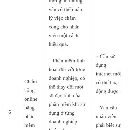
thời gian nhưng
vẫn có thể quản
lý việc chấm
công cho nhân
viên một cách
hiệu quả.
– Cần sử
– Phần mềm linh
dụng
hoạt đối với từng
internet mới
doanh nghiệp, có
Chấm
có thể hoạt
thể thay đổi một
công
động được.
số đặc tính của
online
phần mềm khi sử
bằng
– Yêu cầu
5
dụng ở từng
phần
nhân viên
doanh nghiệp
mềm
phải biết sử