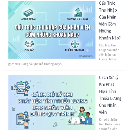
Cấu Trúc
Thu Nhập
Của Nhân
Viên Gồm
Những
Khoản Nào?
Cấu trúc thu
nhập của nhân
viên hiện nay
không chỉ bao
gồm tiền lương cố định mà thường được...
Cách Xử Lý
Khi Phát
Hiện Tính
Thiếu Lương
Cho Nhân
Viên
Khi phát hiện
tính thiếu lương
cho nhân viên,