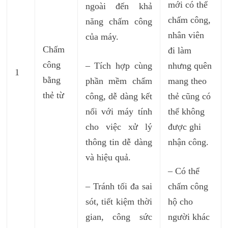
mới có thể
ngoài đến khả
chấm công,
năng chấm công
nhân viên
của máy.
Chấm
đi làm
công
– Tích hợp cùng
nhưng quên
1
bằng
phần mềm chấm
mang theo
thẻ từ
công, dễ dàng kết
thẻ cũng có
nối với máy tính
thể không
cho việc xử lý
được ghi
thông tin dễ dàng
nhận công.
và hiệu quả.
– Có thể
– Tránh tối đa sai
chấm công
sót, tiết kiệm thời
hộ cho
gian, công sức
người khác