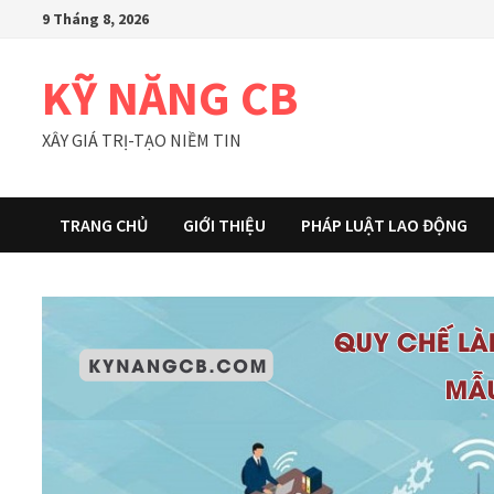
Skip
9 Tháng 8, 2026
to
content
KỸ NĂNG CB
XÂY GIÁ TRỊ-TẠO NIỀM TIN
TRANG CHỦ
GIỚI THIỆU
PHÁP LUẬT LAO ĐỘNG