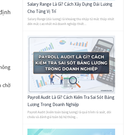
Salary Range Là Gì? Cách Xây Dựng Dải Lương
định
Cho Từng Vị Trí
Salary Range (dải lương) là khoảng thu nhập từ mức thấp nhất
đến mức cao nhất mà doanh nghiệp thiết...
không
n chờ
Payroll Audit Là Gì? Cách Kiểm Tra Sai Sót Bảng
Lương Trong Doanh Nghiệp
Payroll Audit (kiểm toán bảng lương) là quá trình rà soát, đối
chiếu và đánh giá toàn bộ hệ thống...