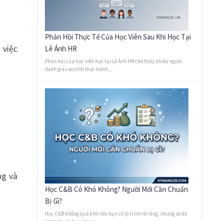
Phản Hồi Thực Tế Của Học Viên Sau Khi Học Tại
 việc
Lê Ánh HR
Phản hồi của học viên học tại Lê Ánh HR cho thấy nhiều người
đánh giá cao tính thực hành,...
ng và
Học C&B Có Khó Không? Người Mới Cần Chuẩn
Bị Gì?
Học C&B không quá khó nếu bạn có lộ trình rõ ràng, nhưng sẽ dễ