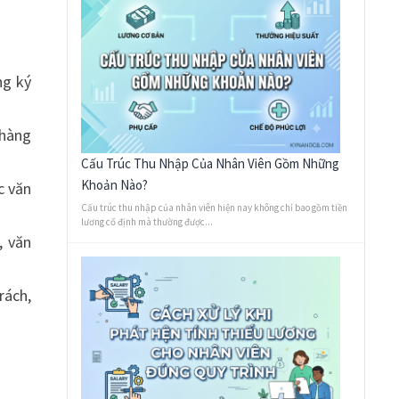
ng ký
 hàng
Cấu Trúc Thu Nhập Của Nhân Viên Gồm Những
Khoản Nào?
c văn
Cấu trúc thu nhập của nhân viên hiện nay không chỉ bao gồm tiền
lương cố định mà thường được...
, văn
rách,