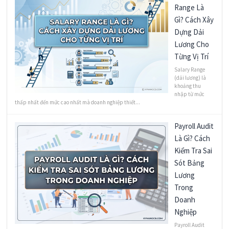
Range Là
Gì? Cách Xây
Dựng Dải
Lương Cho
Từng Vị Trí
Salary Range
(dải lương) là
khoảng thu
nhập từ mức
thấp nhất đến mức cao nhất mà doanh nghiệp thiết...
Payroll Audit
Là Gì? Cách
Kiểm Tra Sai
Sót Bảng
Lương
Trong
Doanh
Nghiệp
Payroll Audit