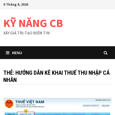
Skip
9 Tháng 8, 2026
to
content
KỸ NĂNG CB
XÂY GIÁ TRỊ-TẠO NIỀM TIN
MENU
THẺ:
HƯỚNG DẪN KÊ KHAI THUẾ THU NHẬP CÁ
NHÂN