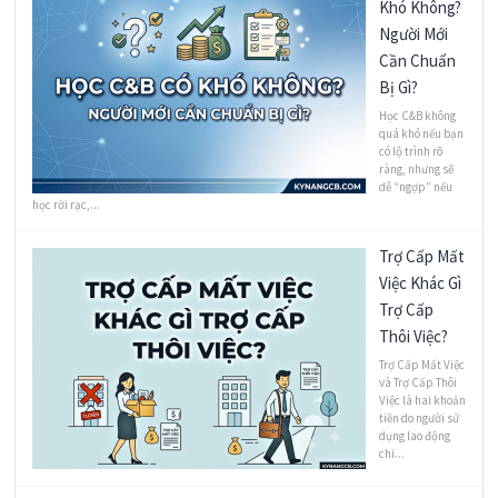
Khó Không?
Người Mới
Cần Chuẩn
Bị Gì?
Học C&B không
quá khó nếu bạn
có lộ trình rõ
ràng, nhưng sẽ
dễ “ngợp” nếu
học rời rạc,...
Trợ Cấp Mất
Việc Khác Gì
Trợ Cấp
Thôi Việc?
Trợ Cấp Mất Việc
và Trợ Cấp Thôi
Việc là hai khoản
tiền do người sử
dụng lao động
chi...