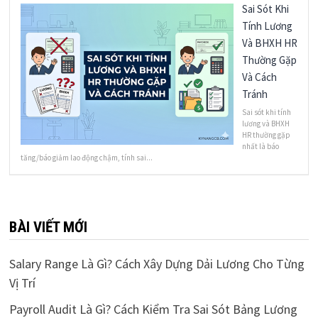
Sai Sót Khi
Tính Lương
Và BHXH HR
Thường Gặp
Và Cách
Tránh
Sai sót khi tính
lương và BHXH
HR thường gặp
nhất là báo
tăng/báo giảm lao động chậm, tính sai...
BÀI VIẾT MỚI
Salary Range Là Gì? Cách Xây Dựng Dải Lương Cho Từng
Vị Trí
Payroll Audit Là Gì? Cách Kiểm Tra Sai Sót Bảng Lương