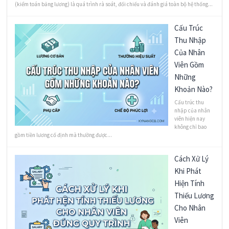
(kiểm toán bảng lương) là quá trình rà soát, đối chiếu và đánh giá toàn bộ hệ thống...
Cấu Trúc
Thu Nhập
Của Nhân
Viên Gồm
Những
Khoản Nào?
Cấu trúc thu
nhập của nhân
viên hiện nay
không chỉ bao
gồm tiền lương cố định mà thường được...
Cách Xử Lý
Khi Phát
Hiện Tính
Thiếu Lương
Cho Nhân
Viên