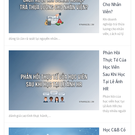
Cho Nhân
Viên?
Khi doanh
nghiệp trả thừa
lương cho nhân
viên, cách xử lý
đúng là cần rà soát lại nguyên nhân...
Phản Hồi
Thực Tế Của
Học Viên
Sau Khi Học
Tại Lê Ánh
HR
Phản hồi của
học viên học tại
Lê Ánh HR cho
thấy nhiều người
đánh giá cao tính thực hành,...
Học C&B Có