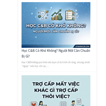
Học C&B Có Khó Không? Người Mới Cần Chuẩn
Bị Gì?
Học C&B không quá khó nếu bạn có lộ trình rõ ràng, nhưng sẽ dễ
“ngợp” nếu học rời rạc,...