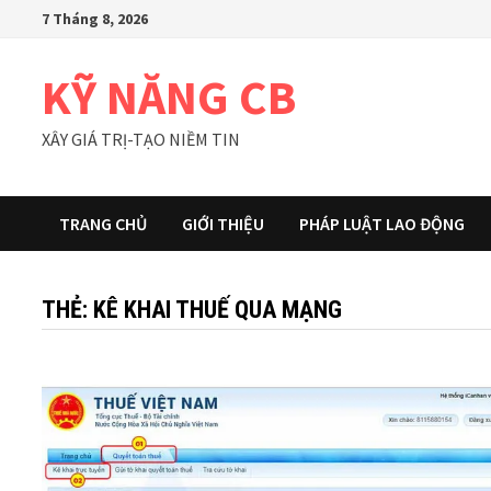
Skip
7 Tháng 8, 2026
to
content
KỸ NĂNG CB
XÂY GIÁ TRỊ-TẠO NIỀM TIN
TRANG CHỦ
GIỚI THIỆU
PHÁP LUẬT LAO ĐỘNG
THẺ:
KÊ KHAI THUẾ QUA MẠNG