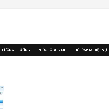
LƯƠNG THƯỞNG
PHÚC LỢI & BHXH
HỎI ĐÁP NGHIỆP VỤ