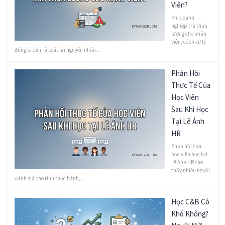
Viên?
Khi doanh
nghiệp trả thừa
lương cho nhân
viên, cách xử lý
đúng là cần rà soát lại nguyên nhân...
Phản Hồi
Thực Tế Của
Học Viên
Sau Khi Học
Tại Lê Ánh
HR
Phản hồi của
học viên học tại
Lê Ánh HR cho
thấy nhiều người
đánh giá cao tính thực hành,...
Học C&B Có
Khó Không?