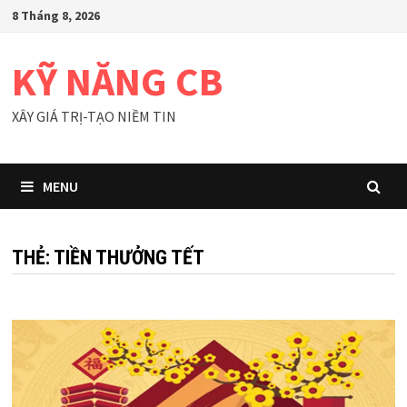
Skip
8 Tháng 8, 2026
to
content
KỸ NĂNG CB
XÂY GIÁ TRỊ-TẠO NIỀM TIN
MENU
THẺ:
TIỀN THƯỞNG TẾT