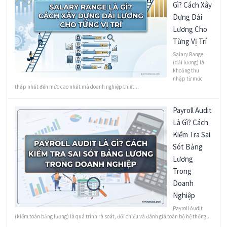
Gì? Cách Xây
Dựng Dải
Lương Cho
Từng Vị Trí
Salary Range
(dải lương) là
khoảng thu
nhập từ mức
thấp nhất đến mức cao nhất mà doanh nghiệp thiết...
Payroll Audit
Là Gì? Cách
Kiểm Tra Sai
Sót Bảng
Lương
Trong
Doanh
Nghiệp
Payroll Audit
(kiểm toán bảng lương) là quá trình rà soát, đối chiếu và đánh giá toàn bộ hệ thống...