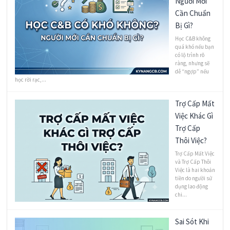
Người Mới
Cần Chuẩn
Bị Gì?
Học C&B không
quá khó nếu bạn
có lộ trình rõ
ràng, nhưng sẽ
dễ “ngợp” nếu
học rời rạc,...
Trợ Cấp Mất
Việc Khác Gì
Trợ Cấp
Thôi Việc?
Trợ Cấp Mất Việc
và Trợ Cấp Thôi
Việc là hai khoản
tiền do người sử
dụng lao động
chi...
Sai Sót Khi