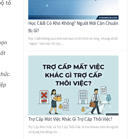
bộ tổ
Học C&B Có Khó Không? Người Mới Cần Chuẩn
Bị Gì?
Học C&B không quá khó nếu bạn có lộ trình rõ ràng, nhưng sẽ dễ
hạn
“ngợp” nếu học rời rạc,...
hất
chức.
iệp
Trợ Cấp Mất Việc Khác Gì Trợ Cấp Thôi Việc?
Trợ Cấp Mất Việc và Trợ Cấp Thôi Việc là hai khoản tiền do người
sử dụng lao động chi...