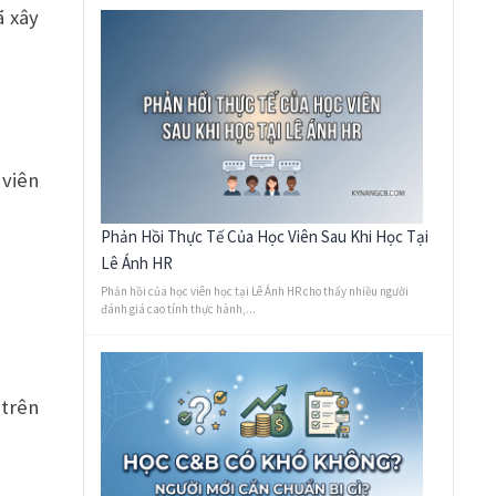
ã xây
 viên
Phản Hồi Thực Tế Của Học Viên Sau Khi Học Tại
Lê Ánh HR
Phản hồi của học viên học tại Lê Ánh HR cho thấy nhiều người
đánh giá cao tính thực hành,...
 trên