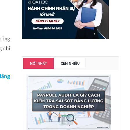
không
g chỉ
MỚI NHẤT
XEM NHIỀU
Năng