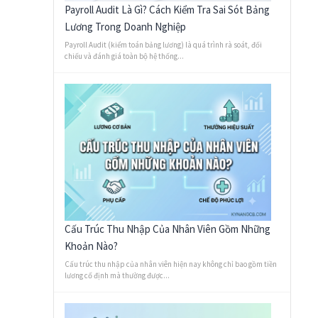
Payroll Audit Là Gì? Cách Kiểm Tra Sai Sót Bảng
Lương Trong Doanh Nghiệp
Payroll Audit (kiểm toán bảng lương) là quá trình rà soát, đối
chiếu và đánh giá toàn bộ hệ thống...
Cấu Trúc Thu Nhập Của Nhân Viên Gồm Những
Khoản Nào?
Cấu trúc thu nhập của nhân viên hiện nay không chỉ bao gồm tiền
lương cố định mà thường được...