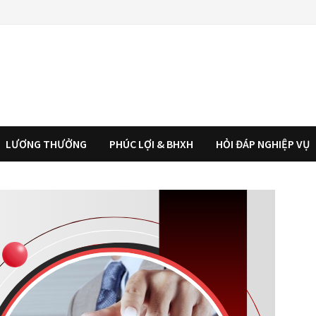
LƯƠNG THƯỞNG
PHÚC LỢI & BHXH
HỎI ĐÁP NGHIỆP VỤ