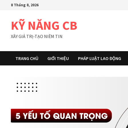
Skip
8 Tháng 8, 2026
to
content
KỸ NĂNG CB
XÂY GIÁ TRỊ-TẠO NIỀM TIN
TRANG CHỦ
GIỚI THIỆU
PHÁP LUẬT LAO ĐỘNG