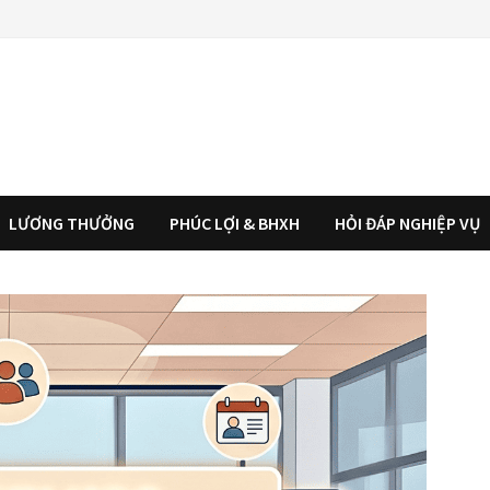
LƯƠNG THƯỞNG
PHÚC LỢI & BHXH
HỎI ĐÁP NGHIỆP VỤ