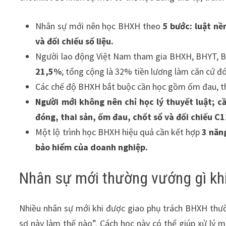
Nhân sự mới nên học BHXH theo
5 bước: luật nề
và đối chiếu số liệu.
Người lao động Việt Nam tham gia BHXH, BHYT,
21,5%
; tổng cộng là 32% tiền lương làm căn cứ đ
Các chế độ BHXH bắt buộc cần học gồm ốm đau, thai
Người mới không nên chỉ học lý thuyết luật; c
đóng, thai sản, ốm đau, chốt sổ và đối chiếu C1
Một lộ trình học BHXH hiệu quả cần kết hợp
3 năng
bảo hiểm của doanh nghiệp.
Nhân sự mới thường vướng gì k
Nhiều nhân sự mới khi được giao phụ trách BHXH thườ
sơ này làm thế nào”. Cách học này có thể giúp xử lý m