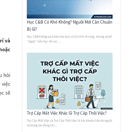
Học C&B Có Khó Không? Người Mới Cần Chuẩn
Bị Gì?
Học C&B không quá khó nếu bạn có lộ trình rõ ràng, nhưng sẽ dễ
rí và
“ngợp” nếu học rời rạc,...
 hoặc
u hỏi
 việc
ọc sẽ
Trợ Cấp Mất Việc Khác Gì Trợ Cấp Thôi Việc?
Trợ Cấp Mất Việc và Trợ Cấp Thôi Việc là hai khoản tiền do người
sử dụng lao động chi...