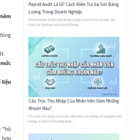
Payroll Audit Là Gì? Cách Kiểm Tra Sai Sót Bảng
Lương Trong Doanh Nghiệp
n mềm
Payroll Audit (kiểm toán bảng lương) là quá trình rà soát, đối
chiếu và đánh giá toàn bộ hệ thống...
 đóng
ất.
h mức
 liệu
Cấu Trúc Thu Nhập Của Nhân Viên Gồm Những
Khoản Nào?
Cấu trúc thu nhập của nhân viên hiện nay không chỉ bao gồm tiền
lương cố định mà thường được...
c “hồ
g hợp