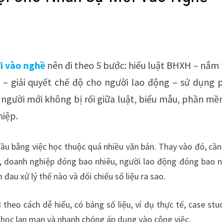
ới vào nghề
nên đi theo 5 bước: hiểu luật BHXH – nắm 
 – giải quyết chế độ cho người lao động – sử dụng 
p người mới không bị rối giữa luật, biểu mẫu, phần m
hiệp.
u bằng việc học thuộc quá nhiều văn bản. Thay vào đó, cần
, doanh nghiệp đóng bao nhiêu, người lao động đóng bao n
đau xử lý thế nào và đối chiếu số liệu ra sao.
heo cách dễ hiểu, có bảng số liệu, ví dụ thực tế, case stu
h học lan man và nhanh chóng áp dụng vào công việc.