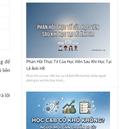
ng để
Phản Hồi Thực Tế Của Học Viên Sau Khi Học Tại
Lê Ánh HR
 liên
Phản hồi của học viên học tại Lê Ánh HR cho thấy nhiều người
đánh giá cao tính thực hành,...
ả lời