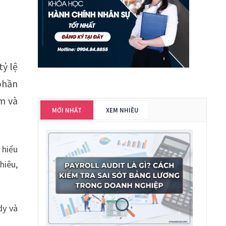
tỷ lệ
phần
ềm và
MỚI NHẤT
XEM NHIỀU
 hiểu
hiêu,
dy và