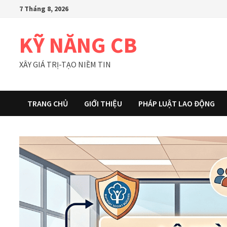
Skip
7 Tháng 8, 2026
to
content
KỸ NĂNG CB
XÂY GIÁ TRỊ-TẠO NIỀM TIN
TRANG CHỦ
GIỚI THIỆU
PHÁP LUẬT LAO ĐỘNG