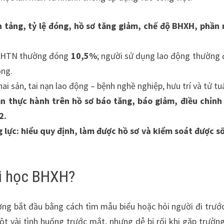
n tảng, tỷ lệ đóng, hồ sơ tăng giảm, chế độ BHXH, phầ
 BHTN thường đóng
10,5%
; người sử dụng lao động thường
óng.
 sản, tai nạn lao động – bệnh nghề nghiệp, hưu trí và tử tu
ần thực hành trên hồ sơ báo tăng, báo giảm, điều chỉn
2.
 lực: hiểu quy định, làm được hồ sơ và kiểm soát được số
hi học BHXH?
ng bắt đầu bằng cách tìm mẫu biểu hoặc hỏi người đi trướ
ột vài tình huống trước mắt, nhưng dễ bị rối khi gặp trườn