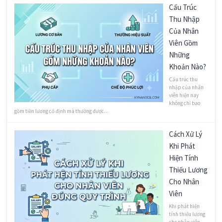
Cấu Trúc
Thu Nhập
Của Nhân
Viên Gồm
Những
Khoản Nào?
Cấu trúc thu
nhập của nhân
viên hiện nay
không chỉ bao
gồm tiền lương cố định mà thường được...
Cách Xử Lý
Khi Phát
Hiện Tính
Thiếu Lương
Cho Nhân
Viên
Khi phát hiện
tính thiếu lương
cho nhân viên,