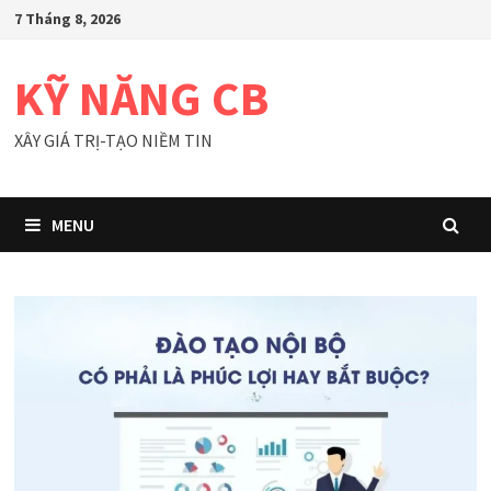
Skip
7 Tháng 8, 2026
to
content
KỸ NĂNG CB
XÂY GIÁ TRỊ-TẠO NIỀM TIN
MENU