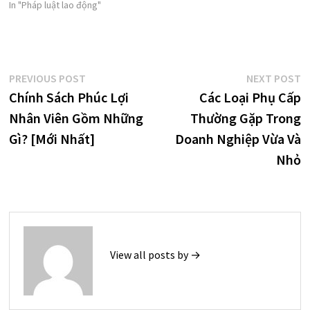
In "Pháp luật lao động"
Điều
Previous
N
PREVIOUS POST
NEXT POST
post:
p
Chính Sách Phúc Lợi
Các Loại Phụ Cấp
hướng
Nhân Viên Gồm Những
Thường Gặp Trong
bài
Gì? [Mới Nhất]
Doanh Nghiệp Vừa Và
viết
Nhỏ
View all posts by →