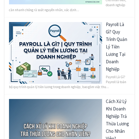
doanh nghiệp
cần nhanh chóng rà soát nguyên nhân, xác định...
Payroll Là
Gì? Quy
Trình Quản
Lý Tiền
Lương Tại
Doanh
Nghiệp
Payroll Là Gì?
Payroll là toàn
bộ quy trình quản lý tiền lương trong doanh nghiệp, bao gồm việc thu...
Cách Xử Lý
Khi Doanh
Nghiệp Trả
Thừa Lương
Cho Nhân
Viên?