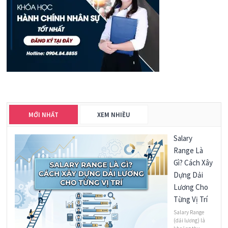
MỚI NHẤT
XEM NHIỀU
Salary
Range Là
Gì? Cách Xây
Dựng Dải
Lương Cho
Từng Vị Trí
Salary Range
(dải lương) là