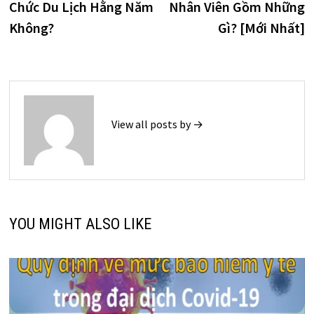
Chức Du Lịch Hằng Năm
Nhân Viên Gồm Những
bài
Không?
Gì? [Mới Nhất]
viết
View all posts by →
YOU MIGHT ALSO LIKE