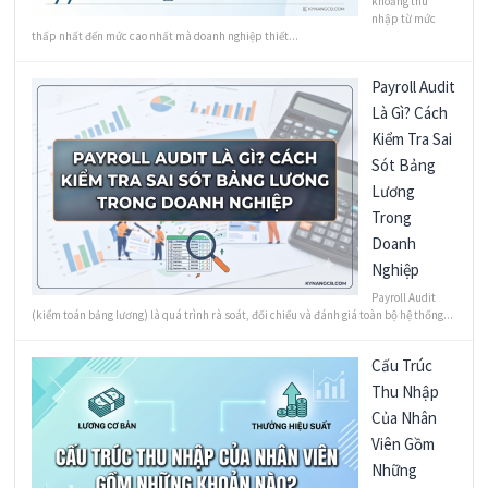
khoảng thu
nhập từ mức
thấp nhất đến mức cao nhất mà doanh nghiệp thiết...
Payroll Audit
Là Gì? Cách
Kiểm Tra Sai
Sót Bảng
Lương
Trong
Doanh
Nghiệp
Payroll Audit
(kiểm toán bảng lương) là quá trình rà soát, đối chiếu và đánh giá toàn bộ hệ thống...
Cấu Trúc
Thu Nhập
Của Nhân
Viên Gồm
Những