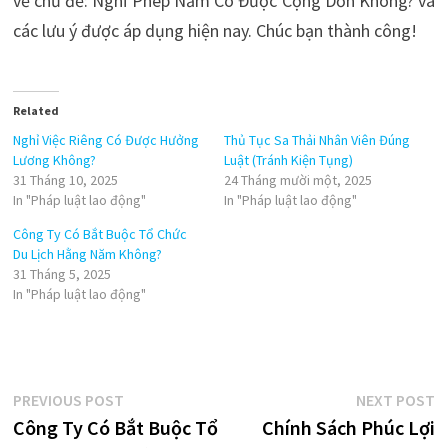
về chủ đề: Nghỉ Phép Năm Có Được Cộng Dồn Không? và
các lưu ý được áp dụng hiện nay. Chúc bạn thành công!
Related
Nghỉ Việc Riêng Có Được Hưởng
Thủ Tục Sa Thải Nhân Viên Đúng
Lương Không?
Luật (Tránh Kiện Tụng)
31 Tháng 10, 2025
24 Tháng mười một, 2025
In "Pháp luật lao động"
In "Pháp luật lao động"
Công Ty Có Bắt Buộc Tổ Chức
Du Lịch Hằng Năm Không?
31 Tháng 5, 2025
In "Pháp luật lao động"
Điều
Previous
N
PREVIOUS POST
NEXT POST
post:
p
Công Ty Có Bắt Buộc Tổ
Chính Sách Phúc Lợi
hướng