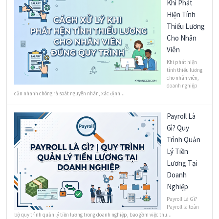
Khi Phát
Hiện Tính
Thiếu Lương
Cho Nhân
Viên
Khi phát hiện
tính thiếu lương
cho nhân viên,
doanh nghiệp
cần nhanh chóng rà soát nguyên nhân, xác định...
Payroll Là
Gì? Quy
Trình Quản
Lý Tiền
Lương Tại
Doanh
Nghiệp
Payroll Là Gì?
Payroll là toàn
bộ quy trình quản lý tiền lương trong doanh nghiệp, bao gồm việc thu...