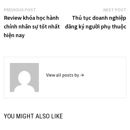
Điều
Previous
N
PREVIOUS POST
NEXT POST
post:
p
Review khóa học hành
Thủ tục doanh nghiệp
hướng
chính nhân sự tốt nhất
đăng ký người phụ thuộc
bài
hiện nay
viết
View all posts by →
YOU MIGHT ALSO LIKE