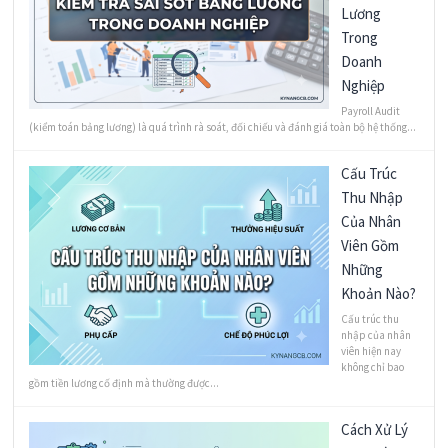
Lương
Trong
Doanh
Nghiệp
Payroll Audit
(kiểm toán bảng lương) là quá trình rà soát, đối chiếu và đánh giá toàn bộ hệ thống...
Cấu Trúc
Thu Nhập
Của Nhân
Viên Gồm
Những
Khoản Nào?
Cấu trúc thu
nhập của nhân
viên hiện nay
không chỉ bao
gồm tiền lương cố định mà thường được...
Cách Xử Lý