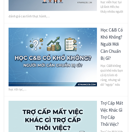
học viên học tại
Lê Ánh HR cho
thấy nhiều người
đánh giá cao tính thực hành,...
Học C&B Có
Khó Không?
Người Mới
Cần Chuẩn
Bị Gì?
Học C&B không
quá khó nếu bạn
có lộ trình rõ
ràng, nhưng sẽ
dễ “ngợp” nếu
học rời rạc,...
Trợ Cấp Mất
Việc Khác Gì
Trợ Cấp
Thôi Việc?
Trợ Cấp Mất Việc