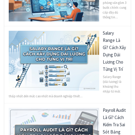
phỏng vấn gồm 3
bước chính: cung
cấp đầy đủ
thông tin...
Salary
Range Là
Gì? Cách Xây
Dựng Dải
Lương Cho
Từng Vị Trí
Salary Range
(dải lương) là
khoảng thu
nhập từ mức
thấp nhất đến mức cao nhất mà doanh nghiệp thiết...
Payroll Audit
Là Gì? Cách
Kiểm Tra Sai
Sót Bảng