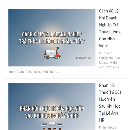
Cách Xử Lý
Khi Doanh
Nghiệp Trả
Thừa Lương
Cho Nhân
Viên?
Khi doanh
nghiệp trả thừa
lương cho nhân
viên, cách xử lý
đúng là cần rà soát lại nguyên nhân...
Phản Hồi
Thực Tế Của
Học Viên
Sau Khi Học
Tại Lê Ánh
HR
Phản hồi của