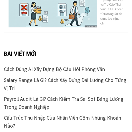
và Trợ Cấp Thôi
Việc là hai khoản
tiền do người sử
dụng lao động
chi...
BÀI VIẾT MỚI
Cách Dùng AI Xây Dựng Bộ Câu Hỏi Phỏng Vấn
Salary Range Là Gì? Cách Xây Dựng Dải Lương Cho Từng
Vị Trí
Payroll Audit Là Gì? Cách Kiểm Tra Sai Sót Bảng Lương
Trong Doanh Nghiệp
Cấu Trúc Thu Nhập Của Nhân Viên Gồm Những Khoản
Nào?