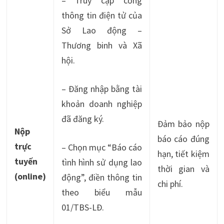
– Truy cập cổng
thông tin điện tử của
Sở Lao động –
Thương binh và Xã
hội.
– Đăng nhập bằng tài
khoản doanh nghiệp
đã đăng ký.
Đảm bảo nộp
Nộp
báo cáo đúng
trực
– Chọn mục “Báo cáo
hạn, tiết kiệm
tuyến
tình hình sử dụng lao
thời gian và
(online)
động”, điền thông tin
chi phí.
theo biểu mẫu
01/TBS-LĐ.