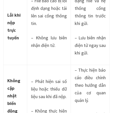
– File báo cáo bị lỗi
dạng file và hệ
định dạng hoặc tải
thống cổng
Lỗi khi
lên sai cổng thông
thông tin trước
nộp
tin.
khi gửi.
trực
tuyến
– Không lưu biên
– Lưu biên nhận
nhận điện tử.
điện tử ngay sau
khi gửi.
– Thực hiện báo
cáo điều chỉnh
Không
– Phát hiện sai số
theo hướng dẫn
cập
liệu hoặc thiếu dữ
của cơ quan
nhật
liệu sau khi đã nộp.
quản lý.
biến
động
– Không thực hiện