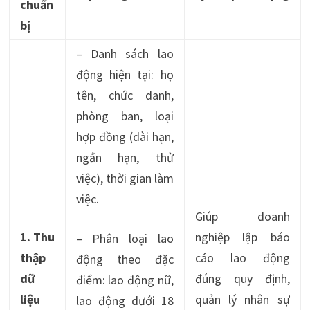
chuẩn
bị
– Danh sách lao
động hiện tại: họ
tên, chức danh,
phòng ban, loại
hợp đồng (dài hạn,
ngắn hạn, thử
việc), thời gian làm
việc.
Giúp doanh
1. Thu
nghiệp lập báo
– Phân loại lao
thập
cáo lao động
động theo đặc
dữ
đúng quy định,
điểm: lao động nữ,
liệu
quản lý nhân sự
lao động dưới 18