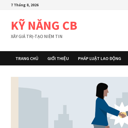
Skip
7 Tháng 8, 2026
to
content
KỸ NĂNG CB
XÂY GIÁ TRỊ-TẠO NIỀM TIN
TRANG CHỦ
GIỚI THIỆU
PHÁP LUẬT LAO ĐỘNG