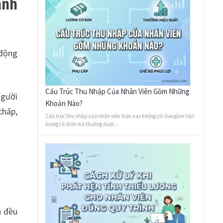
anh
 động
Cấu Trúc Thu Nhập Của Nhân Viên Gồm Những
người
Khoản Nào?
chấp,
Cấu trúc thu nhập của nhân viên hiện nay không chỉ bao gồm tiền
lương cố định mà thường được...
n đều