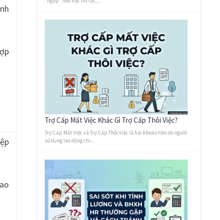
“ngợp” nếu học rời rạc,...
anh
hợp
Trợ Cấp Mất Việc Khác Gì Trợ Cấp Thôi Việc?
Trợ Cấp Mất Việc và Trợ Cấp Thôi Việc là hai khoản tiền do người
iệp
sử dụng lao động chi...
lao