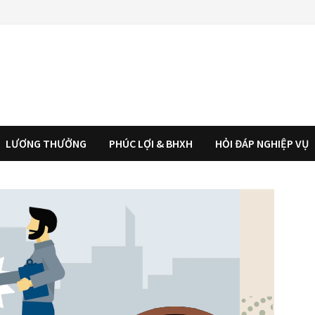
LƯƠNG THƯỞNG
PHÚC LỢI & BHXH
HỎI ĐÁP NGHIỆP VỤ