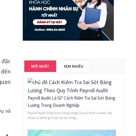
 đặc
MỚI NHẤT
XEM NHIỀU
 đến
 quan
Payroll Audit Là Gì? Cách Kiểm Tra Sai Sót Bảng
Lương Trong Doanh Nghiệp
vụ và
Payroll Audit (kiểm toán bảng lương) là quá trình rà soát, đối
chiếu và đánh giá toàn bộ hệ thống...