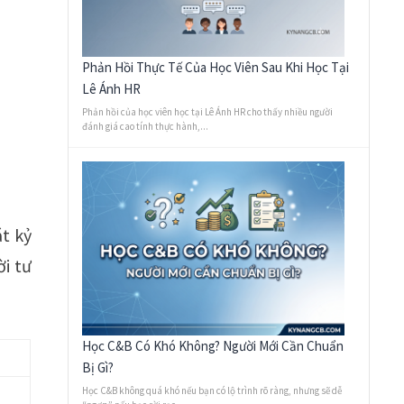
Phản Hồi Thực Tế Của Học Viên Sau Khi Học Tại
Lê Ánh HR
Phản hồi của học viên học tại Lê Ánh HR cho thấy nhiều người
đánh giá cao tính thực hành,...
t kỷ
ời tư
Học C&B Có Khó Không? Người Mới Cần Chuẩn
Bị Gì?
Học C&B không quá khó nếu bạn có lộ trình rõ ràng, nhưng sẽ dễ