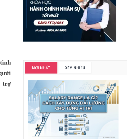
tình
MỚI NHẤT
XEM NHIỀU
gười
 trợ