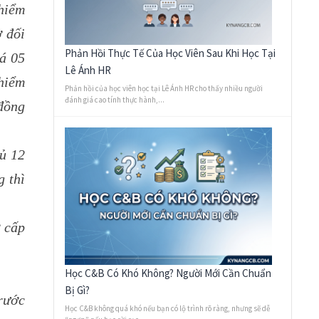
hiểm
ở đối
Phản Hồi Thực Tế Của Học Viên Sau Khi Học Tại
uá 05
Lê Ánh HR
hiểm
Phản hồi của học viên học tại Lê Ánh HR cho thấy nhiều người
đánh giá cao tính thực hành,...
 đồng
đủ 12
g thì
ợ cấp
Học C&B Có Khó Không? Người Mới Cần Chuẩn
Bị Gì?
rước
Học C&B không quá khó nếu bạn có lộ trình rõ ràng, nhưng sẽ dễ