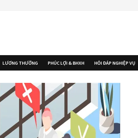
LƯƠNG THƯỞNG
PHÚC LỢI & BHXH
HỎI ĐÁP NGHIỆP VỤ