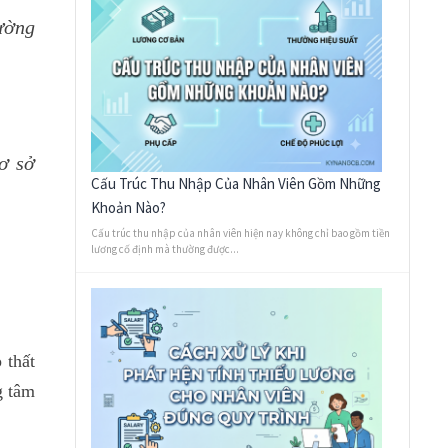
rường
ơ sở
Cấu Trúc Thu Nhập Của Nhân Viên Gồm Những
Khoản Nào?
Cấu trúc thu nhập của nhân viên hiện nay không chỉ bao gồm tiền
lương cố định mà thường được...
 thất
g tâm