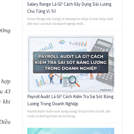
Salary Range Là Gì? Cách Xây Dựng Dải Lương
Cho Từng Vị Trí
Salary Range (dải lương) là khoảng thu nhập từ mức thấp nhất
đến mức cao nhất mà doanh nghiệp thiết...
ưởng
t hợp
ều 43
Payroll Audit Là Gì? Cách Kiểm Tra Sai Sót Bảng
 khi
Lương Trong Doanh Nghiệp
Payroll Audit (kiểm toán bảng lương) là quá trình rà soát, đối
chiếu và đánh giá toàn bộ hệ thống...
 Điều