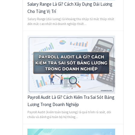
Salary Range Là Gì? Cách Xây Dựng Dải Lương
Cho Từng Vị Trí
Salary Range (dải lương) là khoảng thu nhập từ mức thấp nhất
đến mức cao nhất mà doanh nghiệp thiết...
Payroll Audit Là Gì? Cách Kiểm Tra Sai Sót Bảng
Lương Trong Doanh Nghiệp
Payroll Audit (kiểm toán bảng lương) là quá trình rà soát, đối
chiếu và đánh giá toàn bộ hệ thống...