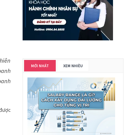
nhiên
MỚI NHẤT
XEM NHIỀU
oanh
oanh
 được