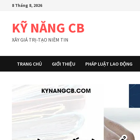
Skip
8 Tháng 8, 2026
to
content
KỸ NĂNG CB
XÂY GIÁ TRỊ-TẠO NIỀM TIN
TRANG CHỦ
GIỚI THIỆU
PHÁP LUẬT LAO ĐỘNG