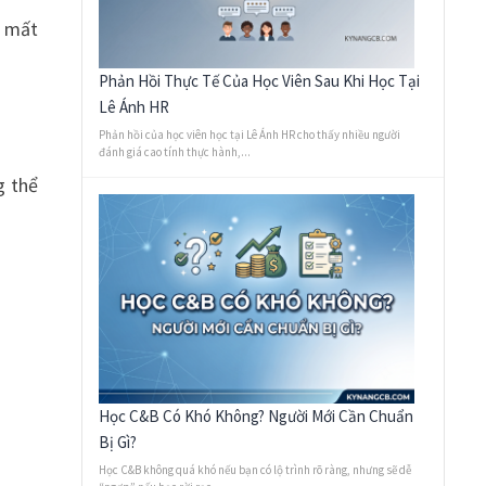
á mất
Phản Hồi Thực Tế Của Học Viên Sau Khi Học Tại
Lê Ánh HR
Phản hồi của học viên học tại Lê Ánh HR cho thấy nhiều người
đánh giá cao tính thực hành,...
g thể
Học C&B Có Khó Không? Người Mới Cần Chuẩn
Bị Gì?
Học C&B không quá khó nếu bạn có lộ trình rõ ràng, nhưng sẽ dễ