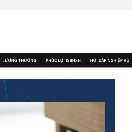
LƯƠNG THƯỞNG
PHÚC LỢI & BHXH
HỎI ĐÁP NGHIỆP VỤ